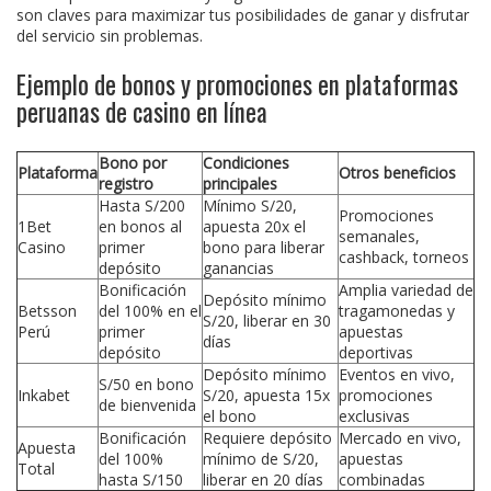
son claves para maximizar tus posibilidades de ganar y disfrutar
del servicio sin problemas.
Ejemplo de bonos y promociones en plataformas
peruanas de casino en línea
Bono por
Condiciones
Plataforma
Otros beneficios
registro
principales
Hasta S/200
Mínimo S/20,
Promociones
1Bet
en bonos al
apuesta 20x el
semanales,
Casino
primer
bono para liberar
cashback, torneos
depósito
ganancias
Bonificación
Amplia variedad de
Depósito mínimo
Betsson
del 100% en el
tragamonedas y
S/20, liberar en 30
Perú
primer
apuestas
días
depósito
deportivas
Depósito mínimo
Eventos en vivo,
S/50 en bono
Inkabet
S/20, apuesta 15x
promociones
de bienvenida
el bono
exclusivas
Bonificación
Requiere depósito
Mercado en vivo,
Apuesta
del 100%
mínimo de S/20,
apuestas
Total
hasta S/150
liberar en 20 días
combinadas