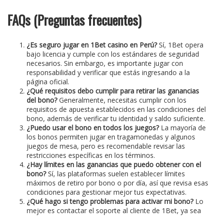
FAQs (Preguntas frecuentes)
¿Es seguro jugar en 1Bet casino en Perú?
Sí, 1Bet opera
bajo licencia y cumple con los estándares de seguridad
necesarios. Sin embargo, es importante jugar con
responsabilidad y verificar que estás ingresando a la
página oficial.
¿Qué requisitos debo cumplir para retirar las ganancias
del bono?
Generalmente, necesitas cumplir con los
requisitos de apuesta establecidos en las condiciones del
bono, además de verificar tu identidad y saldo suficiente.
¿Puedo usar el bono en todos los juegos?
La mayoría de
los bonos permiten jugar en tragamonedas y algunos
juegos de mesa, pero es recomendable revisar las
restricciones específicas en los términos.
¿Hay límites en las ganancias que puedo obtener con el
bono?
Sí, las plataformas suelen establecer límites
máximos de retiro por bono o por día, así que revisa esas
condiciones para gestionar mejor tus expectativas.
¿Qué hago si tengo problemas para activar mi bono?
Lo
mejor es contactar el soporte al cliente de 1Bet, ya sea