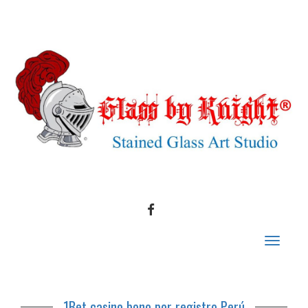
FACEBOOK
Toggle
navigat
1Bet casino bono por registro Perú