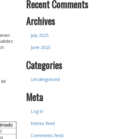
Recent Comments
Archives
ienen
July 2025
validez
os
June 2025
Categories
Uncategorized
 de
Meta
Log in
Entries feed
ximado
0
Comments feed
os