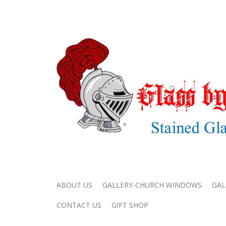
ABOUT US
GALLERY-CHURCH WINDOWS
GAL
CONTACT US
GIFT SHOP