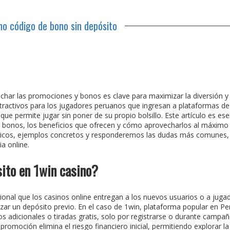
no código de bono sin depósito
char las promociones y bonos es clave para maximizar la diversión y 
tractivos para los jugadores peruanos que ingresan a plataformas de
que permite jugar sin poner de su propio bolsillo. Este artículo es ese
bonos, los beneficios que ofrecen y cómo aprovecharlos al máximo 
ticos, ejemplos concretos y responderemos las dudas más comunes,
a online.
sito en 1win casino?
onal que los casinos online entregan a los nuevos usuarios o a juga
izar un depósito previo. En el caso de 1win, plataforma popular en Pe
s adicionales o tiradas gratis, solo por registrarse o durante campa
promoción elimina el riesgo financiero inicial, permitiendo explorar la