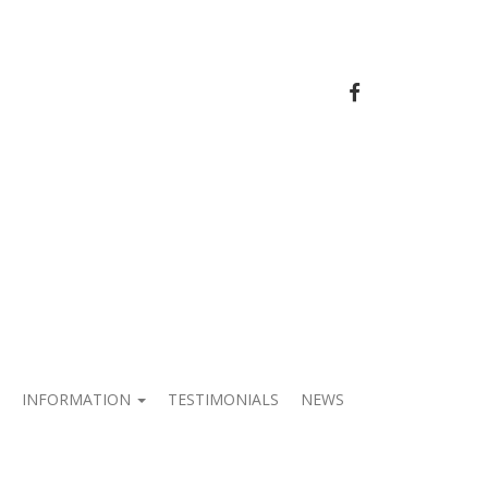
FACEBOOK
INFORMATION
TESTIMONIALS
NEWS