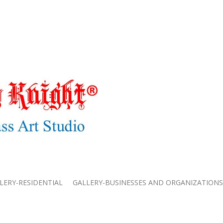
LERY-RESIDENTIAL
GALLERY-BUSINESSES AND ORGANIZATIONS