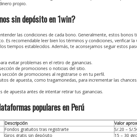
dinero propio.
nos sin depósito en 1win?
entender las condiciones de cada bono. Generalmente, estos bonos t
o. Es recomendable leer bien los términos y condiciones, verificar la 
en los tiempos establecidos. Además, te aconsejamos seguir estos pas
ara evitar problemas en el retiro de ganancias.
ección de promociones o noticias del sitio.
 sección de promociones al registrarse o en tu perfil.
isitos de apuesta, como tragamonedas, para incrementar las chances
tos de apuesta antes de intentar retirar tus ganancias.
lataformas populares en Perú
Descripción
Valor apro
Fondos gratuitos tras registrarte
S/.20 – S/.5
Giros gratis sin depósito
15 – 30 gir