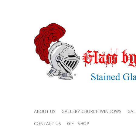
ABOUT US
GALLERY-CHURCH WINDOWS
GAL
CONTACT US
GIFT SHOP