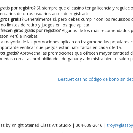
ratis por registro?
Sí, siempre que el casino tenga licencia y regulaci
entarios de otros usuarios antes de registrarte.
giros gratis?
Generalmente sí, pero debes cumplir con los requisitos 
o límites de retiro y juegos en los que aplicar.
recen giros gratis por registro?
Algunos de los más recomendados p
sson Perú e Inkabet.
a mayoría de las promociones aplican en tragamonedas populares
portante verificar qué juegos están habilitados en cada oferta.
os gratis?
Aprovecha las promociones que ofrecen mayor cantidad d
nedas con altas probabilidades de ganar y administra bien tu saldo 
BeatBet casino código de bono sin de
ss by Knight Stained Glass Art Studio | 304-638-2616 |
troy@glassby