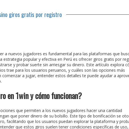
ino giros gratis por registro
raer a nuevos jugadores es fundamental para las plataformas que bus
strategia popular y efectiva en Perú es ofrecer giros gratis por regi
trarse y probar suerte sin arriesgar su dinero. Este artículo explora 
ios trae para los usuarios peruanos, y cuáles son las opciones más
n comenzar a jugar, entender estos detalles te puede ayudar a aprov
.
tro en 1win y cómo funcionan?
omociones que permiten a los nuevos jugadores hacer una cantidad
gan que poner dinero de su bolsillo. Este tipo de bonificación se ot
o, facilitando que los usuarios puedan explorar la plataforma y prob
entender que estos giros suelen tener condiciones específicas de uso