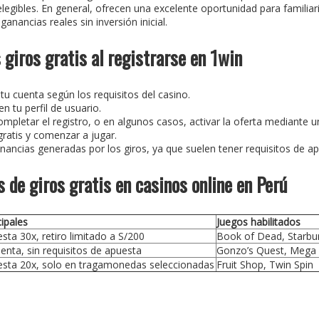
elegibles. En general, ofrecen una excelente oportunidad para familiar
anancias reales sin inversión inicial.
 giros gratis al registrarse en 1win
 tu cuenta según los requisitos del casino.
 tu perfil de usuario.
mpletar el registro, o en algunos casos, activar la oferta mediante un
gratis y comenzar a jugar.
anancias generadas por los giros, ya que suelen tener requisitos de a
de giros gratis en casinos online en Perú
ipales
Juegos habilitados
sta 30x, retiro limitado a S/200
Book of Dead, Starbu
uenta, sin requisitos de apuesta
Gonzo’s Quest, Mega
esta 20x, solo en tragamonedas seleccionadas
Fruit Shop, Twin Spin