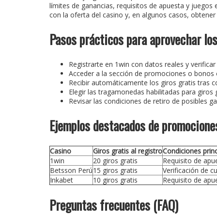
límites de ganancias, requisitos de apuesta y juegos 
con la oferta del casino y, en algunos casos, obtener g
Pasos prácticos para aprovechar los
Registrarte en 1win con datos reales y verificar
Acceder a la sección de promociones o bonos en
Recibir automáticamente los giros gratis tras co
Elegir las tragamonedas habilitadas para giros 
Revisar las condiciones de retiro de posibles g
Ejemplos destacados de promociones 
Casino
Giros gratis al registro
Condiciones princ
1win
20 giros gratis
Requisito de apue
Betsson Perú
15 giros gratis
Verificación de c
Inkabet
10 giros gratis
Requisito de apu
Preguntas frecuentes (FAQ)