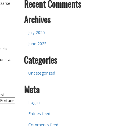
Recent Comments
izarse
Archives
July 2025
June 2025
 clic.
Categories
puesta.
Uncategorized
Meta
rst
 Fortune
Log in
Entries feed
Comments feed