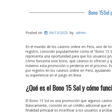
Bono 15Sol p
Posted on
06/13/2025
by
admin
En el mundo de los casinos online en Perú, uno de l
registro, conocido popularmente como el “Bono 15 So
representa una oportunidad para que los usuarios pru
cómo funciona este bono, qué casinos lo ofrecen y qu
máximo esta promoción o perderse en el proceso. Este
por registro en los casinos online en Perú, ayudando
su experiencia en el juego en línea.
¿Qué es el Bono 15 Sol y cómo funci
El Bono 15 Sol es una promoción que algunos casinos 
Básicamente, consiste en un crédito adicional que el 
finalidad principal es incentivar a los usuarios a proba