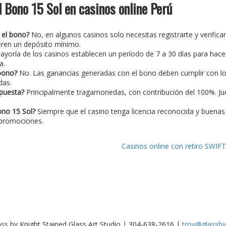
 Bono 15 Sol en casinos online Perú
 el bono?
No, en algunos casinos solo necesitas registrarte y verificar
ieren un depósito mínimo.
yoría de los casinos establecen un período de 7 a 30 días para hace
a.
 bono?
No. Las ganancias generadas con el bono deben cumplir con l
das.
apuesta?
Principalmente tragamonedas, con contribución del 100%. J
ono 15 Sol?
Siempre que el casino tenga licencia reconocida y buenas
 promociones.
Casinos online con retiro SWIF
ss by Knight Stained Glass Art Studio | 304-638-2616 |
troy@glassby