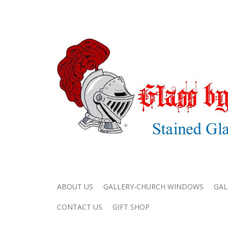
ABOUT US
GALLERY-CHURCH WINDOWS
GAL
CONTACT US
GIFT SHOP