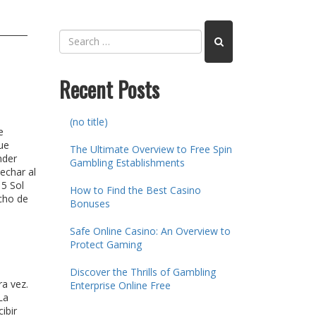
Recent Posts
(no title)
e
ue
The Ultimate Overview to Free Spin
nder
Gambling Establishments
echar al
15 Sol
How to Find the Best Casino
echo de
Bonuses
Safe Online Casino: An Overview to
Protect Gaming
Discover the Thrills of Gambling
ra vez.
Enterprise Online Free
La
ibir