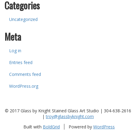
Categories
Uncategorized
Meta
Log in
Entries feed
Comments feed
WordPress.org
© 2017 Glass by Knight Stained Glass Art Studio | 304-638-2616
|
troy@glassbyknight.com
Built with
BoldGrid
Powered by
WordPress