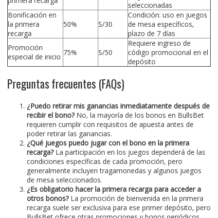
primera recarga
seleccionadas
Bonificación en
Condición: uso en juegos
la primera
50%
S/30
de mesa específicos,
recarga
plazo de 7 días
Requiere ingreso de
Promoción
75%
S/50
código promocional en el
especial de inicio
depósito
Preguntas frecuentes (FAQs)
¿Puedo retirar mis ganancias inmediatamente después de
recibir el bono?
No, la mayoría de los bonos en BullsBet
requieren cumplir con requisitos de apuesta antes de
poder retirar las ganancias.
¿Qué juegos puedo jugar con el bono en la primera
recarga?
La participación en los juegos dependerá de las
condiciones específicas de cada promoción, pero
generalmente incluyen tragamonedas y algunos juegos
de mesa seleccionados.
¿Es obligatorio hacer la primera recarga para acceder a
otros bonos?
La promoción de bienvenida en la primera
recarga suele ser exclusiva para ese primer depósito, pero
BullsBet ofrece otras promociones y bonos periódicos