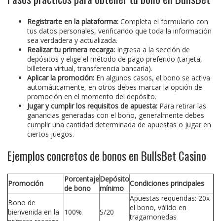
Registrarte en la plataforma:
Completa el formulario con
tus datos personales, verificando que toda la información
sea verdadera y actualizada.
Realizar tu primera recarga:
Ingresa a la sección de
depósitos y elige el método de pago preferido (tarjeta,
billetera virtual, transferencia bancaria).
Aplicar la promoción:
En algunos casos, el bono se activa
automáticamente, en otros debes marcar la opción de
promoción en el momento del depósito.
Jugar y cumplir los requisitos de apuesta:
Para retirar las
ganancias generadas con el bono, generalmente debes
cumplir una cantidad determinada de apuestas o jugar en
ciertos juegos.
Ejemplos concretos de bonos en BullsBet Casino
Porcentaje
Depósito
Promoción
Condiciones principales
de bono
mínimo
Apuestas requeridas: 20x
Bono de
el bono, válido en
bienvenida en la
100%
S/20
tragamonedas