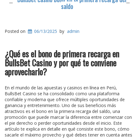
saldo
Posted on
06/13/2025
by
admin
¿Qué es el bono de primera recarga en
BullsBet Casino y por qué te conviene
aprovecharlo?
En el mundo de las apuestas y casinos en línea en Perú,
BullsBet Casino se ha consolidado como una plataforma
confiable y moderna que ofrece múltiples oportunidades de
ganancia y entretenimiento. Uno de sus beneficios más
atractivos es el bono en la primera recarga del saldo, una
promoción que puede marcar la diferencia entre comenzar con
el pie derecho o perder oportunidades desde el inicio. Este
artículo te explica en detalle en qué consiste este bono, cómo
sacarle el máximo provecho y qué debes tener en cuenta antes