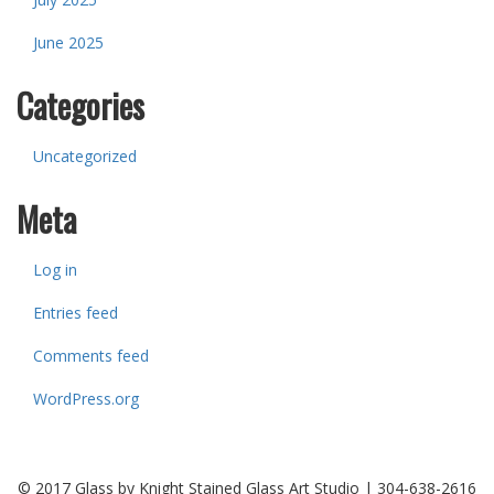
June 2025
Categories
Uncategorized
Meta
Log in
Entries feed
Comments feed
WordPress.org
© 2017 Glass by Knight Stained Glass Art Studio | 304-638-2616