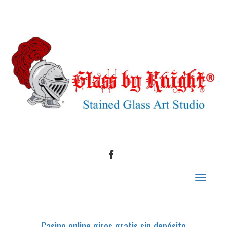
FACEBOOK
Toggle
navigat
Casino online giros gratis sin depósito