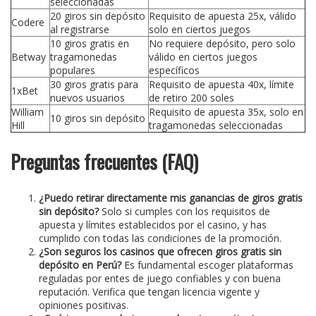
seleccionadas
20 giros sin depósito
Requisito de apuesta 25x, válido
Codere
al registrarse
solo en ciertos juegos
10 giros gratis en
No requiere depósito, pero solo
Betway
tragamonedas
válido en ciertos juegos
populares
específicos
30 giros gratis para
Requisito de apuesta 40x, límite
1xBet
nuevos usuarios
de retiro 200 soles
William
Requisito de apuesta 35x, solo en
10 giros sin depósito
Hill
tragamonedas seleccionadas
Preguntas frecuentes (FAQ)
¿Puedo retirar directamente mis ganancias de giros gratis
sin depósito?
Solo si cumples con los requisitos de
apuesta y límites establecidos por el casino, y has
cumplido con todas las condiciones de la promoción.
¿Son seguros los casinos que ofrecen giros gratis sin
depósito en Perú?
Es fundamental escoger plataformas
reguladas por entes de juego confiables y con buena
reputación. Verifica que tengan licencia vigente y
opiniones positivas.