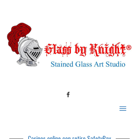
FACEBOOK
Toggle
navigat
Casinos online con retiro SafetyPay