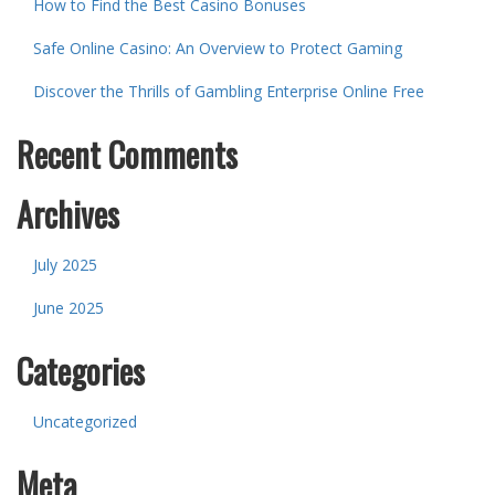
How to Find the Best Casino Bonuses
Safe Online Casino: An Overview to Protect Gaming
Discover the Thrills of Gambling Enterprise Online Free
Recent Comments
Archives
July 2025
June 2025
Categories
Uncategorized
Meta