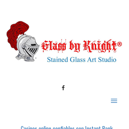
FACEBOOK
Toggle
navigat
Casinos online confiables con Instant Bank