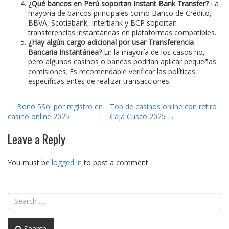
¿Qué bancos en Perú soportan Instant Bank Transfer?
La
mayoría de bancos principales como Banco de Crédito,
BBVA, Scotiabank, Interbank y BCP soportan
transferencias instantáneas en plataformas compatibles.
¿Hay algún cargo adicional por usar Transferencia
Bancaria Instantánea?
En la mayoría de los casos no,
pero algunos casinos o bancos podrían aplicar pequeñas
comisiones. Es recomendable verificar las políticas
específicas antes de realizar transacciones.
Post
←
Bono 5Sol por registro en
Top de casinos online con retiro
casino online 2025
Caja Cusco 2025
→
navigation
Leave a Reply
You must be
logged in
to post a comment.
Search