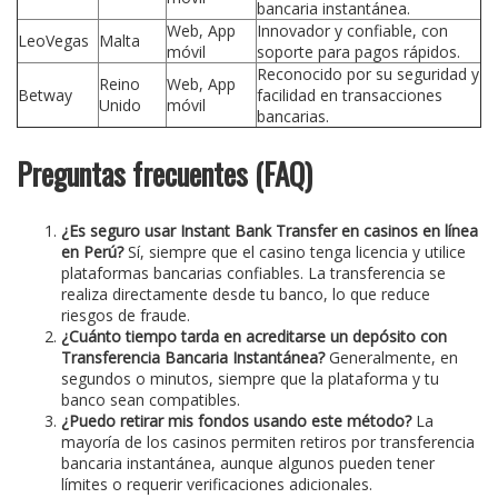
bancaria instantánea.
Web, App
Innovador y confiable, con
LeoVegas
Malta
móvil
soporte para pagos rápidos.
Reconocido por su seguridad y
Reino
Web, App
Betway
facilidad en transacciones
Unido
móvil
bancarias.
Preguntas frecuentes (FAQ)
¿Es seguro usar Instant Bank Transfer en casinos en línea
en Perú?
Sí, siempre que el casino tenga licencia y utilice
plataformas bancarias confiables. La transferencia se
realiza directamente desde tu banco, lo que reduce
riesgos de fraude.
¿Cuánto tiempo tarda en acreditarse un depósito con
Transferencia Bancaria Instantánea?
Generalmente, en
segundos o minutos, siempre que la plataforma y tu
banco sean compatibles.
¿Puedo retirar mis fondos usando este método?
La
mayoría de los casinos permiten retiros por transferencia
bancaria instantánea, aunque algunos pueden tener
límites o requerir verificaciones adicionales.