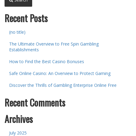
Recent Posts
(no title)
The Ultimate Overview to Free Spin Gambling
Establishments
How to Find the Best Casino Bonuses
Safe Online Casino: An Overview to Protect Gaming
Discover the Thrills of Gambling Enterprise Online Free
Recent Comments
Archives
July 2025