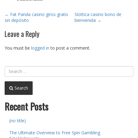
Post
←
Fat Panda casino giros gratis
Slottica casino bono de
sin depósito
bienvenida
→
navigation
Leave a Reply
You must be
logged in
to post a comment.
Search
Recent Posts
(no title)
The Ultimate Overview to Free Spin Gambling