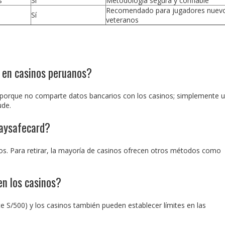
s
Sí
Metodología segura y confiable
Recomendado para jugadores nuevo
Sí
veteranos
s en casinos peruanos?
porque no comparte datos bancarios con los casinos; simplemente ut
ude.
Paysafecard?
s. Para retirar, la mayoría de casinos ofrecen otros métodos como
en los casinos?
S/500) y los casinos también pueden establecer límites en las