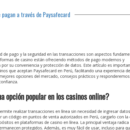
e pagan a través de Paysafecard
idad de pago y la seguridad en las transacciones son aspectos fundame
taformas de casino están ofreciendo métodos de pago modernos y
por su conveniencia y protección de datos. Este artículo es importa
inos que aceptan Paysafecard en Perú, facilitando una experiencia d
 mejores opciones del mercado, consejos prácticos y responderemos 
onfianza.
a opción popular en los casinos online?
ite realizar transacciones en línea sin necesidad de ingresar dato
rir un código en puntos de venta autorizados en Perú, cargarlo con la
pósitos en plataformas de casino en línea. La principal ventaja radica
ermanecen protegidos. Además, es muy fácil de usar, incluso para q