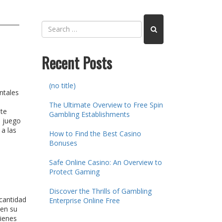
Recent Posts
(no title)
ntales
The Ultimate Overview to Free Spin
nte
Gambling Establishments
e juego
a las
How to Find the Best Casino
Bonuses
Safe Online Casino: An Overview to
Protect Gaming
s
Discover the Thrills of Gambling
 cantidad
Enterprise Online Free
 en su
uienes