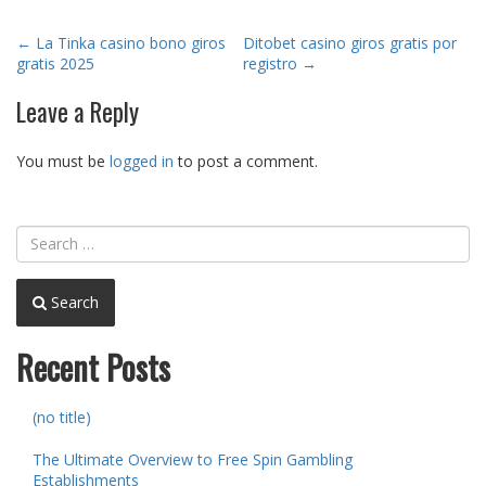
Post
←
La Tinka casino bono giros
Ditobet casino giros gratis por
gratis 2025
registro
→
navigation
Leave a Reply
You must be
logged in
to post a comment.
Search
Recent Posts
(no title)
The Ultimate Overview to Free Spin Gambling
Establishments