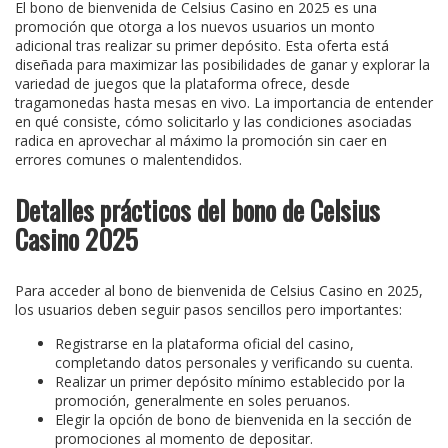
El bono de bienvenida de Celsius Casino en 2025 es una
promoción que otorga a los nuevos usuarios un monto
adicional tras realizar su primer depósito. Esta oferta está
diseñada para maximizar las posibilidades de ganar y explorar la
variedad de juegos que la plataforma ofrece, desde
tragamonedas hasta mesas en vivo. La importancia de entender
en qué consiste, cómo solicitarlo y las condiciones asociadas
radica en aprovechar al máximo la promoción sin caer en
errores comunes o malentendidos.
Detalles prácticos del bono de Celsius
Casino 2025
Para acceder al bono de bienvenida de Celsius Casino en 2025,
los usuarios deben seguir pasos sencillos pero importantes:
Registrarse en la plataforma oficial del casino,
completando datos personales y verificando su cuenta.
Realizar un primer depósito mínimo establecido por la
promoción, generalmente en soles peruanos.
Elegir la opción de bono de bienvenida en la sección de
promociones al momento de depositar.