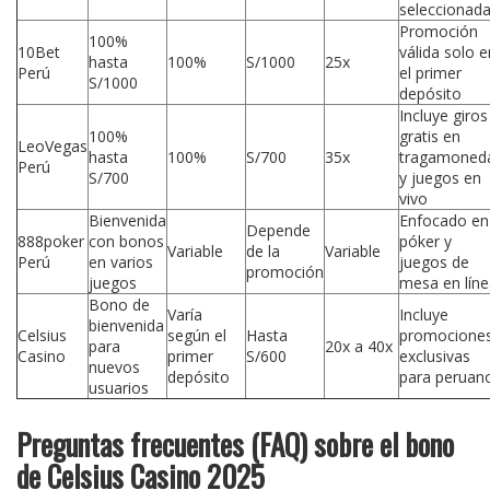
seleccionad
Promoción
100%
10Bet
válida solo e
hasta
100%
S/1000
25x
Perú
el primer
S/1000
depósito
Incluye giros
100%
gratis en
LeoVegas
hasta
100%
S/700
35x
tragamoned
Perú
S/700
y juegos en
vivo
Bienvenida
Enfocado en
Depende
888poker
con bonos
póker y
Variable
de la
Variable
Perú
en varios
juegos de
promoción
juegos
mesa en lín
Bono de
Varía
Incluye
bienvenida
Celsius
según el
Hasta
promocione
para
20x a 40x
Casino
primer
S/600
exclusivas
nuevos
depósito
para peruan
usuarios
Preguntas frecuentes (FAQ) sobre el bono
de Celsius Casino 2025