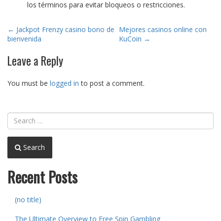
los términos para evitar bloqueos o restricciones.
Post
←
Jackpot Frenzy casino bono de
Mejores casinos online con
bienvenida
KuCoin
→
navigation
Leave a Reply
You must be
logged in
to post a comment.
Search
Recent Posts
(no title)
The Ultimate Overview to Free Spin Gambling