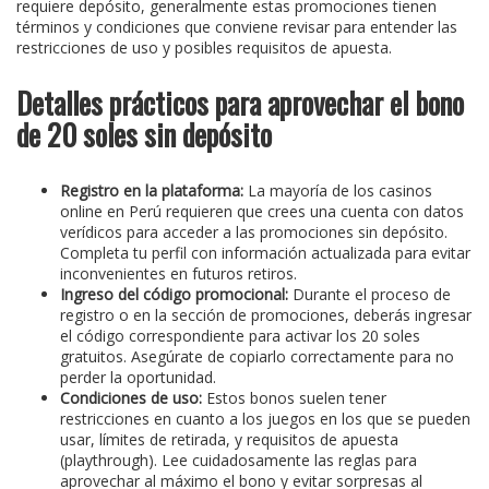
requiere depósito, generalmente estas promociones tienen
términos y condiciones que conviene revisar para entender las
restricciones de uso y posibles requisitos de apuesta.
Detalles prácticos para aprovechar el bono
de 20 soles sin depósito
Registro en la plataforma:
La mayoría de los casinos
online en Perú requieren que crees una cuenta con datos
verídicos para acceder a las promociones sin depósito.
Completa tu perfil con información actualizada para evitar
inconvenientes en futuros retiros.
Ingreso del código promocional:
Durante el proceso de
registro o en la sección de promociones, deberás ingresar
el código correspondiente para activar los 20 soles
gratuitos. Asegúrate de copiarlo correctamente para no
perder la oportunidad.
Condiciones de uso:
Estos bonos suelen tener
restricciones en cuanto a los juegos en los que se pueden
usar, límites de retirada, y requisitos de apuesta
(playthrough). Lee cuidadosamente las reglas para
aprovechar al máximo el bono y evitar sorpresas al