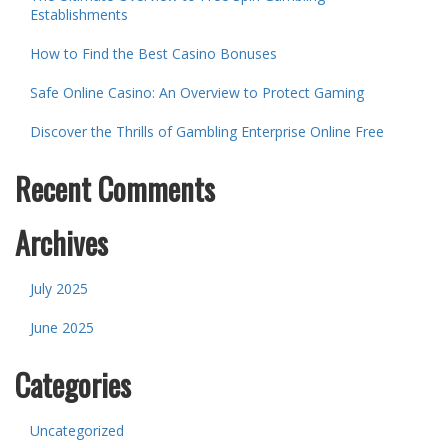
Establishments
How to Find the Best Casino Bonuses
Safe Online Casino: An Overview to Protect Gaming
Discover the Thrills of Gambling Enterprise Online Free
Recent Comments
Archives
July 2025
June 2025
Categories
Uncategorized