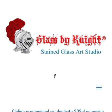
FACEBOOK
Toggle
navigat
Código promocional sin depósito 20Sol en casino