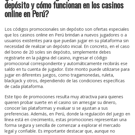
depósito y cómo funcionan en los casinos
online en Perú?
Los códigos promocionales sin depósito son ofertas especiales
que los casinos online en Perú brindan a nuevos jugadores o a
usuarios existentes para que puedan jugar en su plataforma sin
necesidad de realizar un depósito inicial. En concreto, en el caso
del bono de 20 soles sin depósito, simplemente debes
registrarte en la página del casino, ingresar el código
promocional correspondiente y automáticamente recibirás ese
saldo en tu cuenta de jugador. Este monto puede utilizarse para
jugar en diferentes juegos, como tragamonedas, ruleta,
blackjack y otros, dependiendo de las condiciones específicas
de cada plataforma.
Este tipo de promociones resulta muy atractiva para quienes
quieren probar suerte en el casino sin arriesgar su dinero,
conocer las plataformas y evaluar si se ajustan a sus
preferencias. Además, en Perú, donde la regulación del juego en
línea está en crecimiento, estas promociones representan una
forma segura y sencilla de comenzar a explorar el mercado
legal y confiable. Es importante destacar que, aunque no