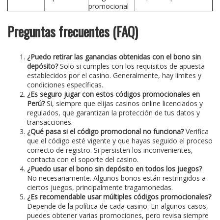
promocional
Preguntas frecuentes (FAQ)
¿Puedo retirar las ganancias obtenidas con el bono sin
depósito?
Solo si cumples con los requisitos de apuesta
establecidos por el casino. Generalmente, hay límites y
condiciones específicas.
¿Es seguro jugar con estos códigos promocionales en
Perú?
Sí, siempre que elijas casinos online licenciados y
regulados, que garantizan la protección de tus datos y
transacciones.
¿Qué pasa si el código promocional no funciona?
Verifica
que el código esté vigente y que hayas seguido el proceso
correcto de registro. Si persisten los inconvenientes,
contacta con el soporte del casino.
¿Puedo usar el bono sin depósito en todos los juegos?
No necesariamente. Algunos bonos están restringidos a
ciertos juegos, principalmente tragamonedas.
¿Es recomendable usar múltiples códigos promocionales?
Depende de la política de cada casino. En algunos casos,
puedes obtener varias promociones, pero revisa siempre