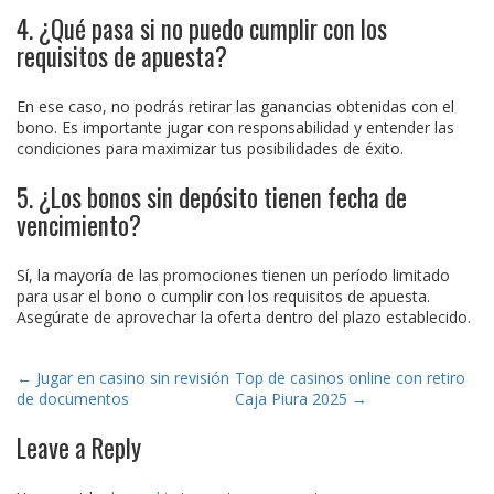
4. ¿Qué pasa si no puedo cumplir con los
requisitos de apuesta?
En ese caso, no podrás retirar las ganancias obtenidas con el
bono. Es importante jugar con responsabilidad y entender las
condiciones para maximizar tus posibilidades de éxito.
5. ¿Los bonos sin depósito tienen fecha de
vencimiento?
Sí, la mayoría de las promociones tienen un período limitado
para usar el bono o cumplir con los requisitos de apuesta.
Asegúrate de aprovechar la oferta dentro del plazo establecido.
Post
←
Jugar en casino sin revisión
Top de casinos online con retiro
de documentos
Caja Piura 2025
→
navigation
Leave a Reply