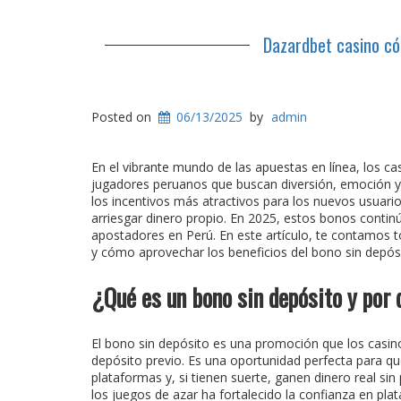
Dazardbet casino có
Posted on
06/13/2025
by
admin
En el vibrante mundo de las apuestas en línea, los c
jugadores peruanos que buscan diversión, emoción y 
los incentivos más atractivos para los nuevos usuario
arriesgar dinero propio. En 2025, estos bonos continú
apostadores en Perú. En este artículo, te contamos 
y cómo aprovechar los beneficios del bono sin depós
¿Qué es un bono sin depósito y por
El bono sin depósito es una promoción que los casino
depósito previo. Es una oportunidad perfecta para qu
plataformas y, si tienen suerte, ganen dinero real sin
los juegos de azar ha fortalecido la confianza en p