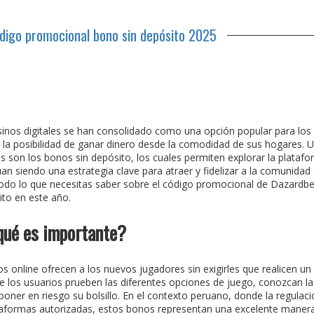
digo promocional bono sin depósito 2025
asinos digitales se han consolidado como una opción popular para los
la posibilidad de ganar dinero desde la comodidad de sus hogares. 
s son los bonos sin depósito, los cuales permiten explorar la platafo
an siendo una estrategia clave para atraer y fidelizar a la comunidad
todo lo que necesitas saber sobre el código promocional de Dazardbe
ito en este año.
 qué es importante?
s online ofrecen a los nuevos jugadores sin exigirles que realicen un
e los usuarios prueben las diferentes opciones de juego, conozcan la
 poner en riesgo su bolsillo. En el contexto peruano, donde la regulac
lataformas autorizadas, estos bonos representan una excelente maner