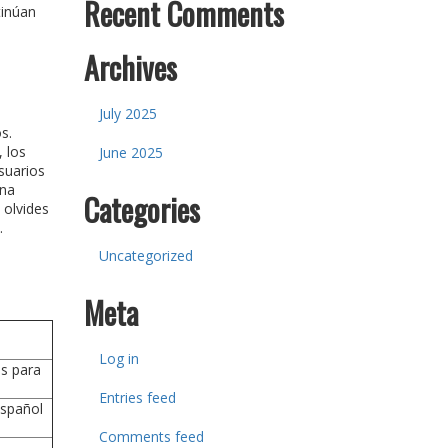
Recent Comments
tinúan
Archives
July 2025
s.
 los
June 2025
suarios
una
Categories
 olvides
.
Uncategorized
Meta
Log in
s para
Entries feed
español
Comments feed