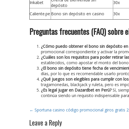
Inkabet
30x
depósito
Caliente.pe
Bono sin depósito en casino
30x
Preguntas frecuentes (FAQ) sobre e
¿Cómo puedo obtener el bono sin depósito en
promocional correspondiente y activar la promoc
¿Cuáles son los requisitos para poder retirar l
establecidos, como apostar el monto del bono 
¿El bono sin depósito tiene fecha de vencimien
días, por lo que es recomendable usarlo pronto
¿Qué juegos son elegibles para cumplir con los
tragamonedas, blackjack y ruleta, pero es impo
¿Es legal jugar en Dazardbet en Perú?
Sí, siemp
continúa siendo un requisito indispensable para
Post
←
Sportuna casino código promocional giros gratis 
navigation
Leave a Reply