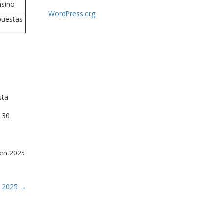
asino
WordPress.org
puestas
sta
y 30
 en 2025
? 2025
→