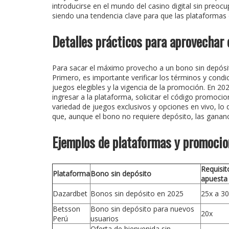
introducirse en el mundo del casino digital sin preoc
siendo una tendencia clave para que las plataforma
Detalles prácticos para aprovechar
Para sacar el máximo provecho a un bono sin depósi
Primero, es importante verificar los términos y cond
juegos elegibles y la vigencia de la promoción. En 2
ingresar a la plataforma, solicitar el código promoci
variedad de juegos exclusivos y opciones en vivo, lo 
que, aunque el bono no requiere depósito, las gananc
Ejemplos de plataformas y promocio
Requisit
Plataforma
Bono sin depósito
apuesta
Dazardbet
Bonos sin depósito en 2025
25x a 3
Betsson
Bono sin depósito para nuevos
20x
Perú
usuarios
Oferta de bienvenida sin