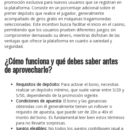
promoción exclusiva para nuevos usuarios que se registran en
la plataforma. Consiste en un porcentaje adicional sobre el
primer depósito que realice el jugador, generalmente
acompañado de giros gratis en máquinas tragamonedas
seleccionadas. Este incentivo busca facilitar el inicio en el casino,
permitiendo que los usuarios prueben diferentes juegos sin
comprometer demasiado su dinero, mientras disfrutan de las
ventajas que ofrece la plataforma en cuanto a variedad y
seguridad.
¿Cómo funciona y qué debes saber antes
de aprovecharlo?
Requisitos de depósito:
Para activar el bono, necesitas
realizar un depósito mínimo, que suele variar entre S/20 y
S/50, dependiendo de la promoción vigente.
Condiciones de apuesta:
El bono y las ganancias
obtenidas con él generalmente tienen un rollover o
requisito de apuesta, que puede ser de 20x a 40x el
monto del bono. Es fundamental leer bien estos términos
para no llevarte sorpresas.
Juegos elegibles:
No todos los juegos contribuyen igual a