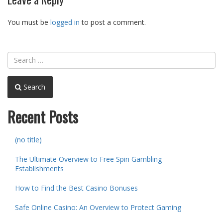
You must be
logged in
to post a comment.
Search
Recent Posts
(no title)
The Ultimate Overview to Free Spin Gambling
Establishments
How to Find the Best Casino Bonuses
Safe Online Casino: An Overview to Protect Gaming