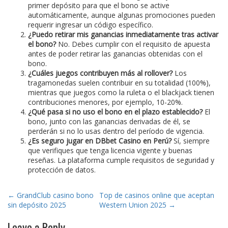
primer depósito para que el bono se active
automáticamente, aunque algunas promociones pueden
requerir ingresar un código específico.
¿Puedo retirar mis ganancias inmediatamente tras activar
el bono?
No. Debes cumplir con el requisito de apuesta
antes de poder retirar las ganancias obtenidas con el
bono.
¿Cuáles juegos contribuyen más al rollover?
Los
tragamonedas suelen contribuir en su totalidad (100%),
mientras que juegos como la ruleta o el blackjack tienen
contribuciones menores, por ejemplo, 10-20%.
¿Qué pasa si no uso el bono en el plazo establecido?
El
bono, junto con las ganancias derivadas de él, se
perderán si no lo usas dentro del período de vigencia.
¿Es seguro jugar en DBbet Casino en Perú?
Sí, siempre
que verifiques que tenga licencia vigente y buenas
reseñas. La plataforma cumple requisitos de seguridad y
protección de datos.
Post
←
GrandClub casino bono
Top de casinos online que aceptan
sin depósito 2025
Western Union 2025
→
navigation
Leave a Reply