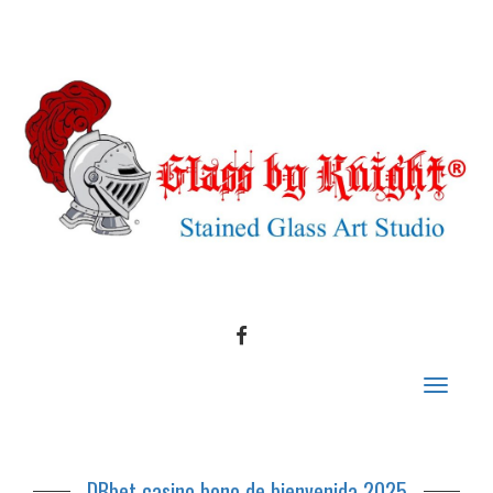
FACEBOOK
Toggle
navigat
DBbet casino bono de bienvenida 2025