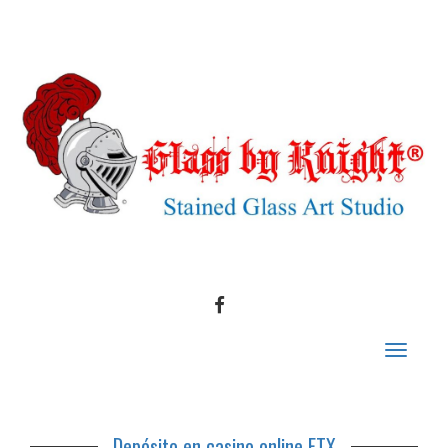
FACEBOOK
Toggle
navigat
Depósito en casino online FTX