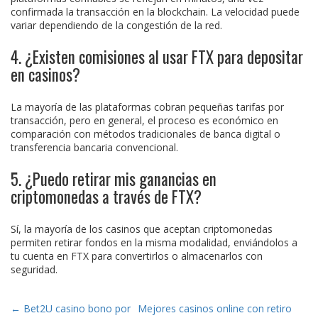
confirmada la transacción en la blockchain. La velocidad puede
variar dependiendo de la congestión de la red.
4. ¿Existen comisiones al usar FTX para depositar
en casinos?
La mayoría de las plataformas cobran pequeñas tarifas por
transacción, pero en general, el proceso es económico en
comparación con métodos tradicionales de banca digital o
transferencia bancaria convencional.
5. ¿Puedo retirar mis ganancias en
criptomonedas a través de FTX?
Sí, la mayoría de los casinos que aceptan criptomonedas
permiten retirar fondos en la misma modalidad, enviándolos a
tu cuenta en FTX para convertirlos o almacenarlos con
seguridad.
Post
←
Bet2U casino bono por
Mejores casinos online con retiro