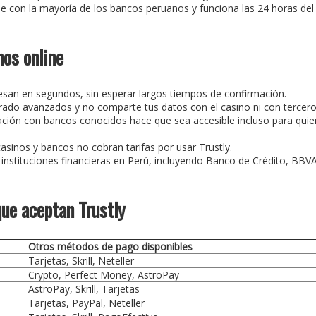
e con la mayoría de los bancos peruanos y funciona las 24 horas del 
nos online
san en segundos, sin esperar largos tiempos de confirmación.
rado avanzados y no comparte tus datos con el casino ni con tercero
egración con bancos conocidos hace que sea accesible incluso para qui
asinos y bancos no cobran tarifas por usar Trustly.
instituciones financieras en Perú, incluyendo Banco de Crédito, BBVA
que aceptan Trustly
Otros métodos de pago disponibles
Tarjetas, Skrill, Neteller
Crypto, Perfect Money, AstroPay
AstroPay, Skrill, Tarjetas
Tarjetas, PayPal, Neteller