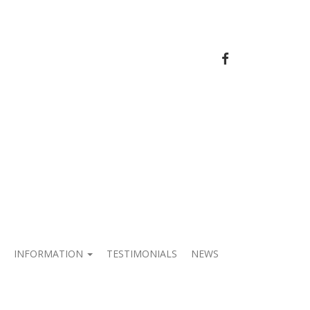
FACEBOOK
INFORMATION
TESTIMONIALS
NEWS