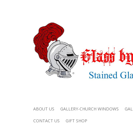
ABOUT US
GALLERY-CHURCH WINDOWS
GAL
CONTACT US
GIFT SHOP