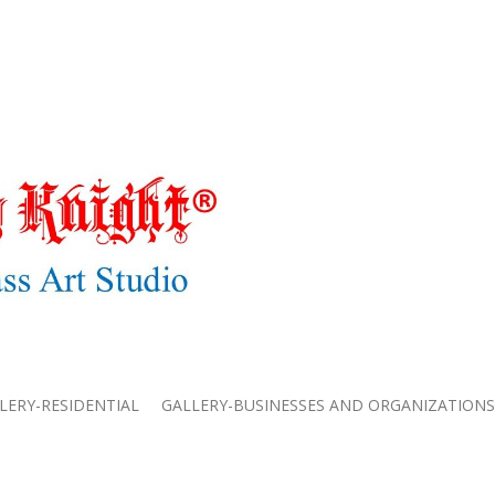
LERY-RESIDENTIAL
GALLERY-BUSINESSES AND ORGANIZATIONS