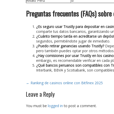
Rivalo Perú
Sí
Preguntas frecuentes (FAQs) sobre d
¿Es seguro usar Trustly para depositar en casi
comparte tus datos bancarios, garantizando un
¿Cuánto tiempo tarda en acreditarse un depósi
segundos, permitiéndote jugar de inmediato.
¿Puedo retirar ganancias usando Trustly?
Depen
pero también puedes optar por otros métodos 
¿Hay comisiones por usar Trustly en los casino
embargo, es recomendable verificar en cada p
¿Qué bancos peruanos son compatibles con Tr
Interbank, BBVA y Scotiabank, son compatibles
Post
←
Ranking de casinos online con Bitfinex 2025
navigation
Leave a Reply
You must be
logged in
to post a comment.