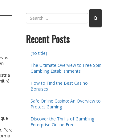
Recent Posts
(no title)
uevos
en
The Ultimate Overview to Free Spin
Gambling Establishments
stria
itirá
How to Find the Best Casino
Bonuses
Safe Online Casino: An Overview to
Protect Gaming
 que
Discover the Thrills of Gambling
Enterprise Online Free
o. Para
forma