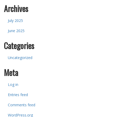
Archives
July 2025
June 2025
Categories
Uncategorized
Meta
Log in
Entries feed
Comments feed
WordPress.org