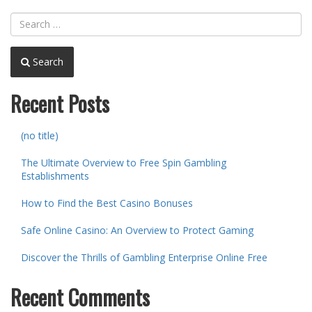
Search
Recent Posts
(no title)
The Ultimate Overview to Free Spin Gambling
Establishments
How to Find the Best Casino Bonuses
Safe Online Casino: An Overview to Protect Gaming
Discover the Thrills of Gambling Enterprise Online Free
Recent Comments