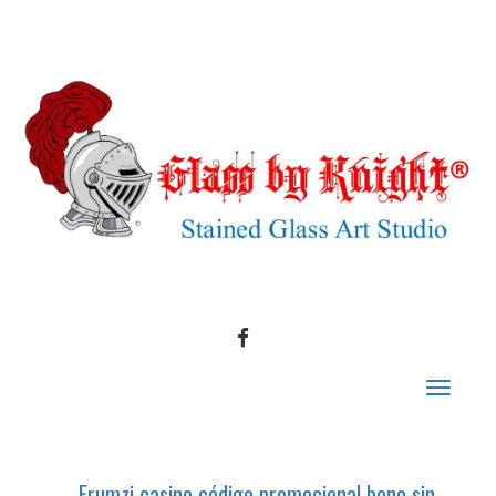
FACEBOOK
Toggle
navigat
Frumzi casino código promocional bono sin