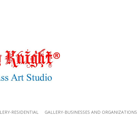
LERY-RESIDENTIAL
GALLERY-BUSINESSES AND ORGANIZATIONS