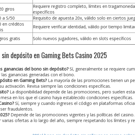
Requiere registro completo, límites en tragamoned
20 giros
específicos
0 a S/50
Requisito de apuesta 20x, válido solo en ciertos jue
0 en créditos
Requiere verificar identidad, válido por tiempo limit
is
iros gratis
Solo nuevos jugadores, válido en slots específicos
o sin depósito en Gaming Bets Casino 2025
las ganancias del bono sin depósito?
Sí, generalmente se requiere cum
ar las ganancias generadas con el bono.
epósito en Gaming Bets?
La mayoría de las promociones tienen un pe
su activación. Revisa siempre las condiciones específicas.
sito?
La disponibilidad depende de las promociones, pero suelen esta
mesa en los que el casino haya establecido condiciones específicas.
Casino?
Sí, siempre y cuando ingreses el código en plataformas oficia
 ser fraudulentos.
2025?
Depende de las promociones vigentes y las políticas del casino.
ias ofertas a lo largo del año, siempre respetando los límites y re