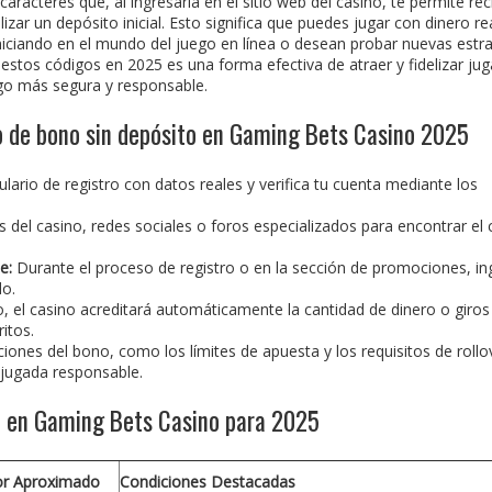
acteres que, al ingresarla en el sitio web del casino, te permite reci
zar un depósito inicial. Esto significa que puedes jugar con dinero rea
 iniciando en el mundo del juego en línea o desean probar nuevas estr
estos códigos en 2025 es una forma efectiva de atraer y fidelizar ju
go más segura y responsable.
go de bono sin depósito en Gaming Bets Casino 2025
ario de registro con datos reales y verifica tu cuenta mediante los
 del casino, redes sociales o foros especializados para encontrar el
e:
Durante el proceso de registro o en la sección de promociones, in
do.
 el casino acreditará automáticamente la cantidad de dinero o giros 
itos.
ones del bono, como los límites de apuesta y los requisitos de rollo
 jugada responsable.
o en Gaming Bets Casino para 2025
or Aproximado
Condiciones Destacadas