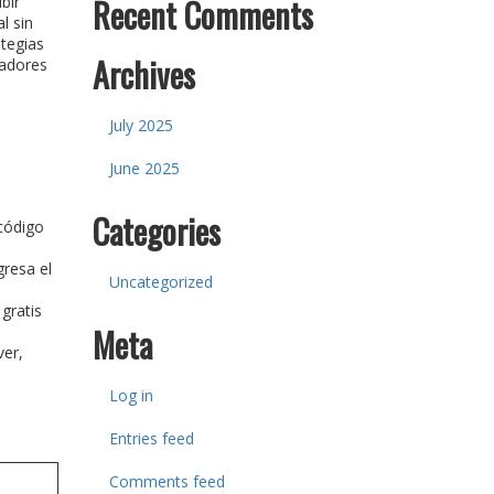
Recent Comments
bir
l sin
ategias
Archives
gadores
July 2025
June 2025
Categories
 código
gresa el
Uncategorized
gratis
Meta
ver,
Log in
Entries feed
Comments feed