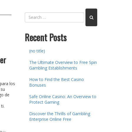
Recent Posts
(no title)
er
The Ultimate Overview to Free Spin
Gambling Establishments
How to Find the Best Casino
para los
Bonuses
 su
go de
Safe Online Casino: An Overview to
Protect Gaming
ti.
Discover the Thrills of Gambling
Enterprise Online Free