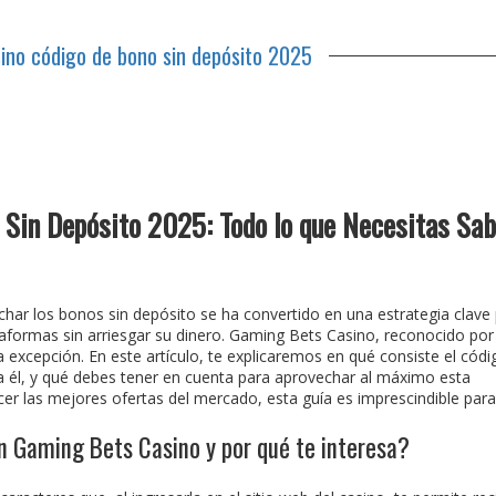
ino código de bono sin depósito 2025
Sin Depósito 2025: Todo lo que Necesitas Sab
har los bonos sin depósito se ha convertido en una estrategia clave 
formas sin arriesgar su dinero. Gaming Bets Casino, reconocido por
 excepción. En este artículo, te explicaremos en qué consiste el códi
 él, y qué debes tener en cuenta para aprovechar al máximo esta
r las mejores ofertas del mercado, esta guía es imprescindible para 
n Gaming Bets Casino y por qué te interesa?