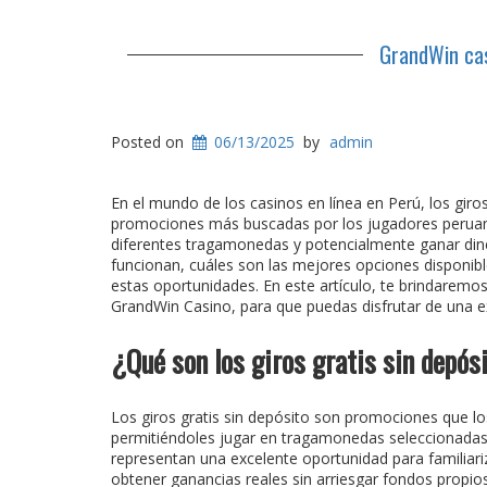
GrandWin cas
Posted on
06/13/2025
by
admin
En el mundo de los casinos en línea en Perú, los giro
promociones más buscadas por los jugadores peruano
diferentes tragamonedas y potencialmente ganar diner
funcionan, cuáles son las mejores opciones disponi
estas oportunidades. En este artículo, te brindaremos 
GrandWin Casino, para que puedas disfrutar de una exp
¿Qué son los giros gratis sin depó
Los giros gratis sin depósito son promociones que lo
permitiéndoles jugar en tragamonedas seleccionadas 
representan una excelente oportunidad para familiari
obtener ganancias reales sin arriesgar fondos propio