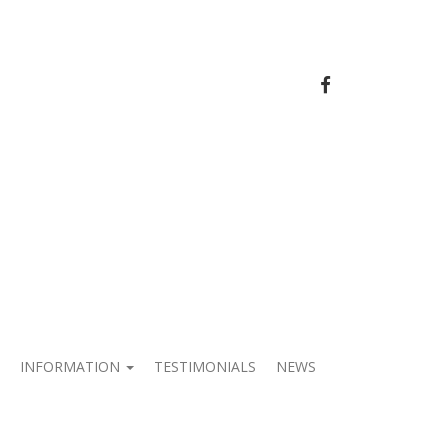
FACEBOOK
INFORMATION
TESTIMONIALS
NEWS