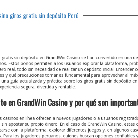
ino giros gratis sin depósito Perú
s gratis sin depósito en GrandWin Casino se han convertido en una de
s. Estos bonos permiten a los usuarios explorar la plataforma, pro
o real, todo sin necesidad de realizar un depósito inicial. Entender
bles y qué precauciones tomar es fundamental para aprovechar al má
una guía actualizada y práctica sobre los giros gratis sin depósito en
eriencia segura, divertida y rentable.
sito en GrandWin Casino y por qué son importan
s casinos en línea ofrecen a nuevos jugadores o a usuarios registrad
sin apostar su propio dinero. En el caso de GrandWin Casino, estas 
zarse con la plataforma, explorar diferentes juegos y, en algunos cas
s. Para los jugadores peruanos, quienes buscan opciones confiables 