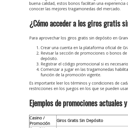
buena calidad, estos bonos facilitan una experiencia
conocer las mejores tragamonedas del mercado.
¿Cómo acceder a los giros gratis s
Para aprovechar los giros gratis sin depósito en Gr
Crear una cuenta en la plataforma oficial de G
Revisar la sección de promociones o bonos de b
depósito.
Registrar el código promocional si es necesario
Comenzar a jugar en las tragamonedas habilita
función de la promoción vigente.
Es importante leer los términos y condiciones de cada 
restricciones en los juegos en los que se pueden usa
Ejemplos de promociones actuales 
Casino /
Giros Gratis Sin Depósito
Promoción