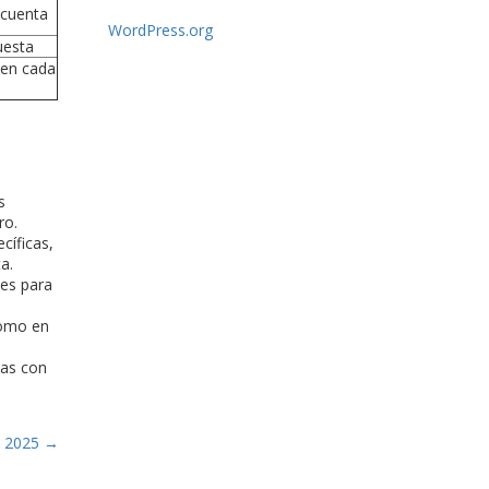
 cuenta
WordPress.org
uesta
 en cada
s
ro.
cíficas,
a.
es para
como en
das con
o 2025
→