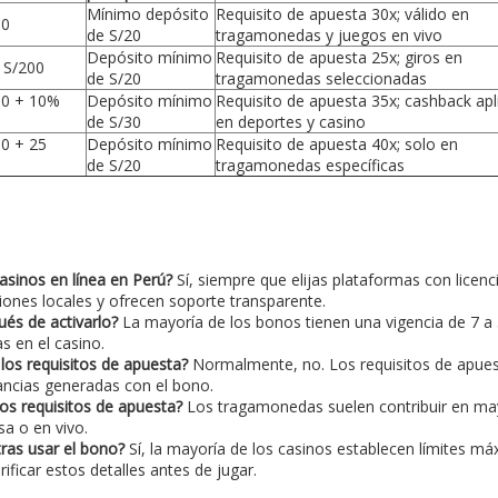
Mínimo depósito
Requisito de apuesta 30x; válido en
00
de S/20
tragamonedas y juegos en vivo
Depósito mínimo
Requisito de apuesta 25x; giros en
+ S/200
de S/20
tragamonedas seleccionadas
00 + 10%
Depósito mínimo
Requisito de apuesta 35x; cashback apl
de S/30
en deportes y casino
0 + 25
Depósito mínimo
Requisito de apuesta 40x; solo en
de S/20
tragamonedas específicas
asinos en línea en Perú?
Sí, siempre que elijas plataformas con licenc
iones locales y ofrecen soporte transparente.
és de activarlo?
La mayoría de los bonos tienen una vigencia de 7 a 
s en el casino.
los requisitos de apuesta?
Normalmente, no. Los requisitos de apue
ancias generadas con el bono.
os requisitos de apuesta?
Los tragamonedas suelen contribuir en ma
a o en vivo.
tras usar el bono?
Sí, la mayoría de los casinos establecen límites m
ificar estos detalles antes de jugar.