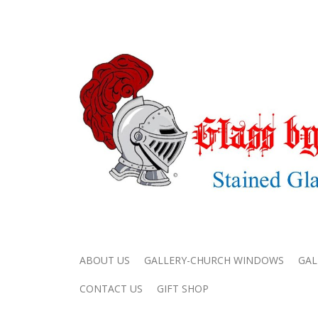
ABOUT US
GALLERY-CHURCH WINDOWS
GAL
CONTACT US
GIFT SHOP