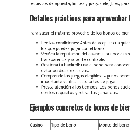
requisitos de apuesta, límites y juegos elegibles, pa
Detalles prácticos para aprovechar
Para sacar el máximo provecho de los bonos de bienv
Lee las condiciones:
Antes de aceptar cualquier 
los que puedes jugar con el bono.
Verifica la reputación del casino:
Opta por casin
transparencia y soporte confiable.
Gestiona tu bankroll:
Usa el bono para conocer lo
evitar pérdidas excesivas.
Comprende los juegos elegibles:
Algunos bonos 
importante verificar esto antes de jugar.
Presta atención a los tiempos:
Los bonos suelen
con los requisitos y retirar tus ganancias.
Ejemplos concretos de bonos de bie
Casino
Tipo de bono
Monto del bono