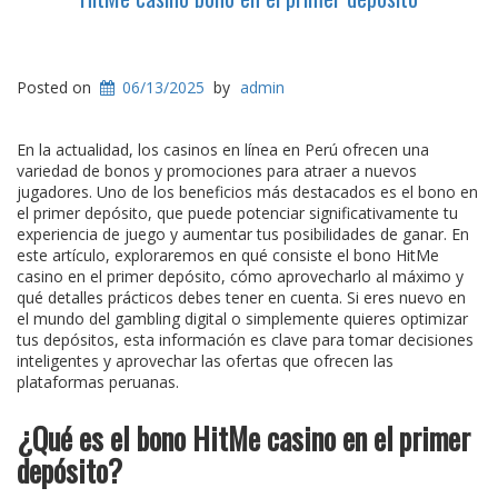
Posted on
06/13/2025
by
admin
En la actualidad, los casinos en línea en Perú ofrecen una
variedad de bonos y promociones para atraer a nuevos
jugadores. Uno de los beneficios más destacados es el bono en
el primer depósito, que puede potenciar significativamente tu
experiencia de juego y aumentar tus posibilidades de ganar. En
este artículo, exploraremos en qué consiste el bono HitMe
casino en el primer depósito, cómo aprovecharlo al máximo y
qué detalles prácticos debes tener en cuenta. Si eres nuevo en
el mundo del gambling digital o simplemente quieres optimizar
tus depósitos, esta información es clave para tomar decisiones
inteligentes y aprovechar las ofertas que ofrecen las
plataformas peruanas.
¿Qué es el bono HitMe casino en el primer
depósito?