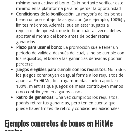
mínimo para activar el bono. Es importante verificar este
mínimo en la plataforma para no perder la oportunidad.
Condiciones de la bonificación:
La mayoría de los bonos
tienen un porcentaje de asignación (por ejemplo, 100%) y
límites máximos. Además, suelen estar sujetos a
requisitos de apuesta, que indican cuántas veces debes
apostar el monto del bono antes de poder retirar
ganancias.
Plazo para usar el bono:
La promoción suele tener un
período de validez, después del cual, si no se cumple con
los requisitos, el bono y las ganancias derivadas podrían
perderse.
Juegos elegibles para cumplir con los requisitos:
No todos
los juegos contribuyen de igual forma a los requisitos de
apuesta. En HitMe, los tragamonedas suelen aportar el
100%, mientras que juegos de mesa contribuyen menos
o no contribuyen en algunos casos.
Retiro de ganancias:
Una vez cumplidos los requisitos,
podrás retirar tus ganancias, pero ten en cuenta que
puede haber límites de retiro y condiciones adicionales.
Ejemplos concretos de bonos en HitMe