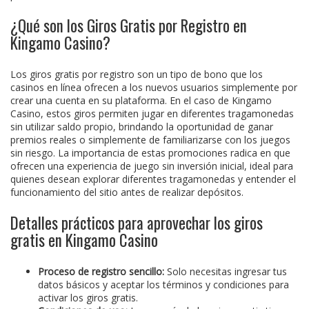
¿Qué son los Giros Gratis por Registro en
Kingamo Casino?
Los giros gratis por registro son un tipo de bono que los
casinos en línea ofrecen a los nuevos usuarios simplemente por
crear una cuenta en su plataforma. En el caso de Kingamo
Casino, estos giros permiten jugar en diferentes tragamonedas
sin utilizar saldo propio, brindando la oportunidad de ganar
premios reales o simplemente de familiarizarse con los juegos
sin riesgo. La importancia de estas promociones radica en que
ofrecen una experiencia de juego sin inversión inicial, ideal para
quienes desean explorar diferentes tragamonedas y entender el
funcionamiento del sitio antes de realizar depósitos.
Detalles prácticos para aprovechar los giros
gratis en Kingamo Casino
Proceso de registro sencillo:
Solo necesitas ingresar tus
datos básicos y aceptar los términos y condiciones para
activar los giros gratis.