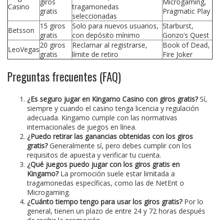
giros
Microgaming,
Casino
tragamonedas
gratis
Pragmatic Play
seleccionadas
15 giros
Solo para nuevos usuarios,
Starburst,
Betsson
gratis
con depósito mínimo
Gonzo’s Quest
20 giros
Reclamar al registrarse,
Book of Dead,
LeoVegas
gratis
límite de retiro
Fire Joker
Preguntas frecuentes (FAQ)
¿Es seguro jugar en Kingamo Casino con giros gratis?
Sí,
siempre y cuando el casino tenga licencia y regulación
adecuada. Kingamo cumple con las normativas
internacionales de juegos en línea.
¿Puedo retirar las ganancias obtenidas con los giros
gratis?
Generalmente sí, pero debes cumplir con los
requisitos de apuesta y verificar tu cuenta.
¿Qué juegos puedo jugar con los giros gratis en
Kingamo?
La promoción suele estar limitada a
tragamonedas específicas, como las de NetEnt o
Microgaming.
¿Cuánto tiempo tengo para usar los giros gratis?
Por lo
general, tienen un plazo de entre 24 y 72 horas después