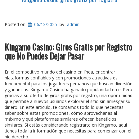
Posted on
06/13/2025
by
admin
Kingamo Casino: Giros Gratis por Registro
que No Puedes Dejar Pasar
En el competitivo mundo del casino en línea, encontrar
plataformas confiables y con promociones atractivas es
fundamental para los jugadores peruanos que buscan diversión
y ganancias. Kingamo Casino ha ganado popularidad en el Perú
gracias a su oferta de giros gratis por registro, una oportunidad
que permite a nuevos usuarios explorar el sitio sin arriesgar su
dinero. En este artículo, te contamos todo lo que necesitas
saber sobre estas promociones, cómo aprovecharlas al
máximo y qué plataformas similares ofrecen beneficios
similares. Si estás considerando registrarte en Kingamo, aquí
tienes toda la información que necesitas para comenzar con el
pie derecho.