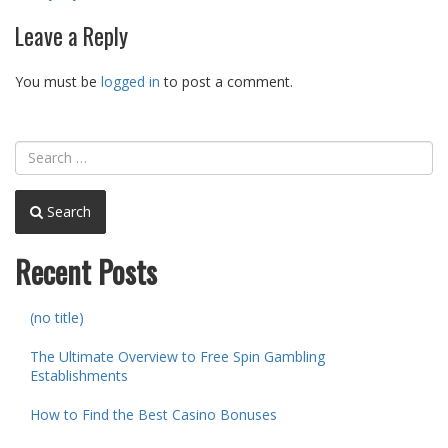
navigation
Leave a Reply
You must be
logged in
to post a comment.
Search
Recent Posts
(no title)
The Ultimate Overview to Free Spin Gambling
Establishments
How to Find the Best Casino Bonuses