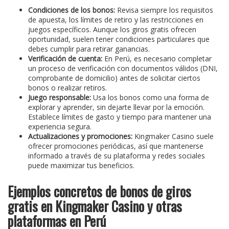
Condiciones de los bonos:
Revisa siempre los requisitos
de apuesta, los límites de retiro y las restricciones en
juegos específicos. Aunque los giros gratis ofrecen
oportunidad, suelen tener condiciones particulares que
debes cumplir para retirar ganancias.
Verificación de cuenta:
En Perú, es necesario completar
un proceso de verificación con documentos válidos (DNI,
comprobante de domicilio) antes de solicitar ciertos
bonos o realizar retiros.
Juego responsable:
Usa los bonos como una forma de
explorar y aprender, sin dejarte llevar por la emoción.
Establece límites de gasto y tiempo para mantener una
experiencia segura.
Actualizaciones y promociones:
Kingmaker Casino suele
ofrecer promociones periódicas, así que mantenerse
informado a través de su plataforma y redes sociales
puede maximizar tus beneficios.
Ejemplos concretos de bonos de giros
gratis en Kingmaker Casino y otras
plataformas en Perú