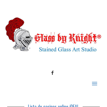
FACEBOOK
Toggle
navigat
Lista de casinos online iDEAL