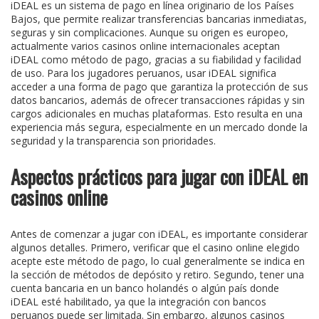
iDEAL es un sistema de pago en línea originario de los Países
Bajos, que permite realizar transferencias bancarias inmediatas,
seguras y sin complicaciones. Aunque su origen es europeo,
actualmente varios casinos online internacionales aceptan
iDEAL como método de pago, gracias a su fiabilidad y facilidad
de uso. Para los jugadores peruanos, usar iDEAL significa
acceder a una forma de pago que garantiza la protección de sus
datos bancarios, además de ofrecer transacciones rápidas y sin
cargos adicionales en muchas plataformas. Esto resulta en una
experiencia más segura, especialmente en un mercado donde la
seguridad y la transparencia son prioridades.
Aspectos prácticos para jugar con iDEAL en
casinos online
Antes de comenzar a jugar con iDEAL, es importante considerar
algunos detalles. Primero, verificar que el casino online elegido
acepte este método de pago, lo cual generalmente se indica en
la sección de métodos de depósito y retiro. Segundo, tener una
cuenta bancaria en un banco holandés o algún país donde
iDEAL esté habilitado, ya que la integración con bancos
peruanos puede ser limitada. Sin embargo, algunos casinos