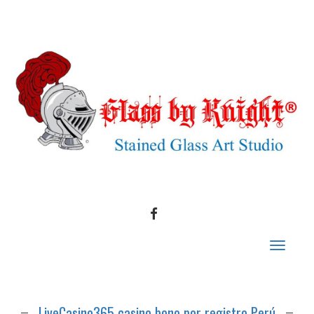
FACEBOOK
Toggle
navigat
LiveCasino365 casino bono por registro Perú