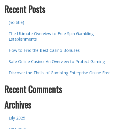
Recent Posts
(no title)
The Ultimate Overview to Free Spin Gambling
Establishments
How to Find the Best Casino Bonuses
Safe Online Casino: An Overview to Protect Gaming
Discover the Thrills of Gambling Enterprise Online Free
Recent Comments
Archives
July 2025