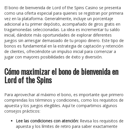
El bono de bienvenida de Lord of the Spins Casino se presenta
como una oferta especial para quienes se registran por primera
vez en la plataforma. Generalmente, incluye un porcentaje
adicional a tu primer depósito, acompañado de giros gratis en
tragamonedas seleccionadas. La idea es incrementar tu saldo
inicial, dándote más oportunidades de explorar diferentes
juegos sin arriesgar demasiado de tu propio dinero. Este tipo de
bonos es fundamental en la estrategia de captación y retención
de clientes, ofreciéndote un impulso inicial para comenzar a
jugar con mayores posibilidades de éxito y diversión.
Cómo maximizar el bono de bienvenida en
Lord of the Spins
Para aprovechar al máximo el bono, es importante que primero
comprendas los términos y condiciones, como los requisitos de
apuesta y los juegos elegibles. Aquí te compartimos algunos
consejos prácticos:
Lee las condiciones con atención:
Revisa los requisitos de
apuesta y los límites de retiro para saber exactamente