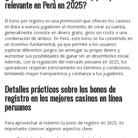
relevante en Perú en 2025?
El bono por registro es una promoción que ofrecen los casinos
en línea a nuevos jugadores al momento de crear su cuenta,
generalmente consiste en dinero gratis, giros sin costo o una
combinación de ambos. En Perú, este bono se ha convertido en
un incentivo fundamental, ya que permite a los usuarios
explorar diferentes juegos sin arriesgar su propio dinero y
aumentar sus posibilidades de ganar sin un desembolso inicial.
Además, con la regulación del mercado peruano en 2025, los
operadores respetan estrictamente los términos y condiciones,
brindando mayor transparencia y confianza a los jugadores.
Detalles prácticos sobre los bonos de
registro en los mejores casinos en línea
peruanos
Para aprovechar al máximo tu bono de registro en 2025, es
importante conocer algunos aspectos clave: