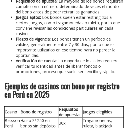
Requisitos de apuesta:
La mayoría de los bonos requieren
cumplir con un número determinado de veces el monto
del bono antes de poder retirar las ganancias.
Juegos aptos:
Los bonos suelen estar restringidos a
ciertos juegos, como tragamonedas o ruleta, por lo que
conviene revisar las condiciones particulares en cada
casino.
Plazos de vigencia:
Los bonos tienen un período de
validez, generalmente entre 7 y 30 días, por lo que es
importante utilizarlos en ese tiempo para no perder la
oportunidad.
Verificación de cuenta:
La mayoría de los sitios requiere
verificar tu identidad antes de liberar fondos o
promociones, proceso que suele ser sencillo y rápido.
Ejemplos de casinos con bono por registro
en Perú en 2025
Requisitos
Casino
Bono de registro
Juegos elegibles
de apuesta
Betsson
Hasta S/ 250 en
Tragamonedas,
30x
Perú
bonos sin depósito
ruleta, blackjack