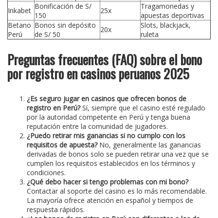
Bonificación de S/
Tragamonedas y
Inkabet
25x
150
apuestas deportivas
Betano
Bonos sin depósito
Slots, blackjack,
20x
Perú
de S/ 50
ruleta
Preguntas frecuentes (FAQ) sobre el bono
por registro en casinos peruanos 2025
¿Es seguro jugar en casinos que ofrecen bonos de
registro en Perú?
Sí, siempre que el casino esté regulado
por la autoridad competente en Perú y tenga buena
reputación entre la comunidad de jugadores.
¿Puedo retirar mis ganancias si no cumplo con los
requisitos de apuesta?
No, generalmente las ganancias
derivadas de bonos solo se pueden retirar una vez que se
cumplen los requisitos establecidos en los términos y
condiciones.
¿Qué debo hacer si tengo problemas con mi bono?
Contactar al soporte del casino es lo más recomendable.
La mayoría ofrece atención en español y tiempos de
respuesta rápidos.