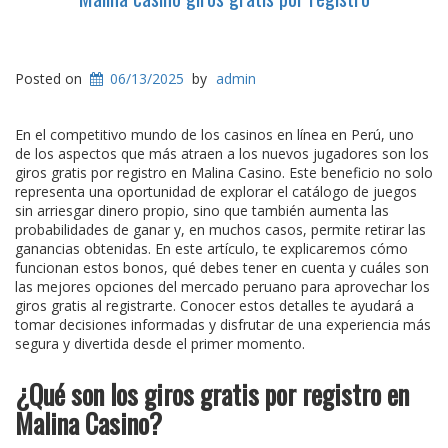
Posted on
06/13/2025
by
admin
En el competitivo mundo de los casinos en línea en Perú, uno
de los aspectos que más atraen a los nuevos jugadores son los
giros gratis por registro en Malina Casino. Este beneficio no solo
representa una oportunidad de explorar el catálogo de juegos
sin arriesgar dinero propio, sino que también aumenta las
probabilidades de ganar y, en muchos casos, permite retirar las
ganancias obtenidas. En este artículo, te explicaremos cómo
funcionan estos bonos, qué debes tener en cuenta y cuáles son
las mejores opciones del mercado peruano para aprovechar los
giros gratis al registrarte. Conocer estos detalles te ayudará a
tomar decisiones informadas y disfrutar de una experiencia más
segura y divertida desde el primer momento.
¿Qué son los giros gratis por registro en
Malina Casino?