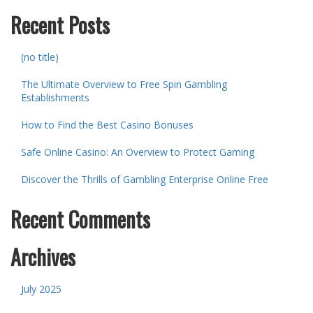
Recent Posts
(no title)
The Ultimate Overview to Free Spin Gambling
Establishments
How to Find the Best Casino Bonuses
Safe Online Casino: An Overview to Protect Gaming
Discover the Thrills of Gambling Enterprise Online Free
Recent Comments
Archives
July 2025