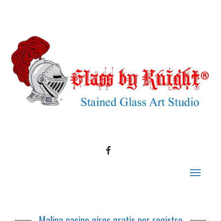
FACEBOOK
Toggle
navigat
Malina casino giros gratis por registro