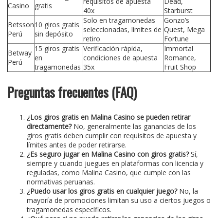
requisitos de apuesta
Dead,
Casino
gratis
40x
Starburst
Solo en tragamonedas
Gonzo’s
Betsson
10 giros gratis
seleccionadas, límites de
Quest, Mega
Perú
sin depósito
retiro
Fortune
15 giros gratis
Verificación rápida,
Immortal
Betway
en
condiciones de apuesta
Romance,
Perú
tragamonedas
35x
Fruit Shop
Preguntas frecuentes (FAQ)
¿Los giros gratis en Malina Casino se pueden retirar
directamente?
No, generalmente las ganancias de los
giros gratis deben cumplir con requisitos de apuesta y
límites antes de poder retirarse.
¿Es seguro jugar en Malina Casino con giros gratis?
Sí,
siempre y cuando juegues en plataformas con licencia y
reguladas, como Malina Casino, que cumple con las
normativas peruanas.
¿Puedo usar los giros gratis en cualquier juego?
No, la
mayoría de promociones limitan su uso a ciertos juegos o
tragamonedas específicos.