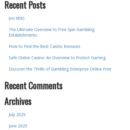
Recent Posts
(no title)
The Ultimate Overview to Free Spin Gambling
Establishments
How to Find the Best Casino Bonuses
Safe Online Casino: An Overview to Protect Gaming
Discover the Thrills of Gambling Enterprise Online Free
Recent Comments
Archives
July 2025
June 2025