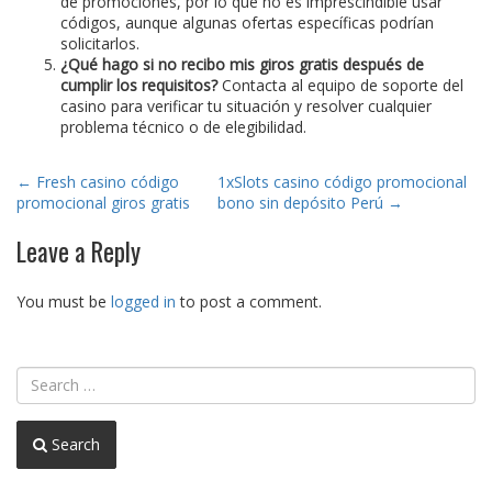
de promociones, por lo que no es imprescindible usar
códigos, aunque algunas ofertas específicas podrían
solicitarlos.
¿Qué hago si no recibo mis giros gratis después de
cumplir los requisitos?
Contacta al equipo de soporte del
casino para verificar tu situación y resolver cualquier
problema técnico o de elegibilidad.
Post
←
Fresh casino código
1xSlots casino código promocional
promocional giros gratis
bono sin depósito Perú
→
navigation
Leave a Reply
You must be
logged in
to post a comment.
Search