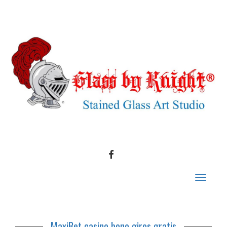
FACEBOOK
Toggle
navigat
MaxiBet casino bono giros gratis