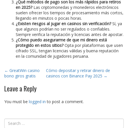
¿Qué métodos de pago son los más rápidos para retiros
en 2025?
Las criptomonedas y monederos electrónicos
suelen ofrecer los tiempos de procesamiento más cortos,
llegando en minutos o pocas horas.
¿Existen riesgos al jugar en casinos sin verificación?
Sí, ya
que algunos podrían no ser regulados o confiables.
Siempre verifica la reputación y licencias antes de apostar.
¿Cómo puedo asegurarme de que mi dinero está
protegido en estos sitios?
Opta por plataformas que usen
cifrado SSL, tengan licencias válidas y buena reputación
en la comunidad de jugadores peruana.
Post
←
GreatWin casino
Cómo depositar y retirar dinero de
bono giros gratis
casinos con Binance Pay 2025
→
navigation
Leave a Reply
You must be
logged in
to post a comment.