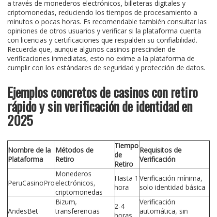
a través de monederos electrónicos, billeteras digitales y
criptomonedas, reduciendo los tiempos de procesamiento a
minutos o pocas horas. Es recomendable también consultar las
opiniones de otros usuarios y verificar si la plataforma cuenta
con licencias y certificaciones que respalden su confiabilidad.
Recuerda que, aunque algunos casinos prescinden de
verificaciones inmediatas, esto no exime a la plataforma de
cumplir con los estándares de seguridad y protección de datos.
Ejemplos concretos de casinos con retiro
rápido y sin verificación de identidad en
2025
Tiempo
Nombre de la
Métodos de
Requisitos de
de
Plataforma
Retiro
Verificación
Retiro
Monederos
Hasta 1
Verificación mínima,
PeruCasinoPro
electrónicos,
hora
solo identidad básica
criptomonedas
Bizum,
Verificación
2-4
AndesBet
transferencias
automática, sin
horas