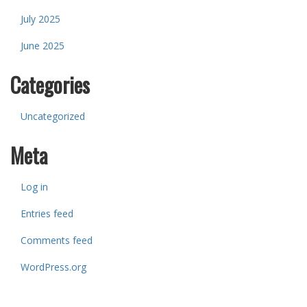
July 2025
June 2025
Categories
Uncategorized
Meta
Log in
Entries feed
Comments feed
WordPress.org