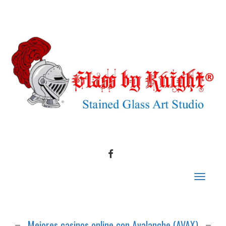
FACEBOOK
Toggle
navigat
Mejores casinos online con Avalanche (AVAX)