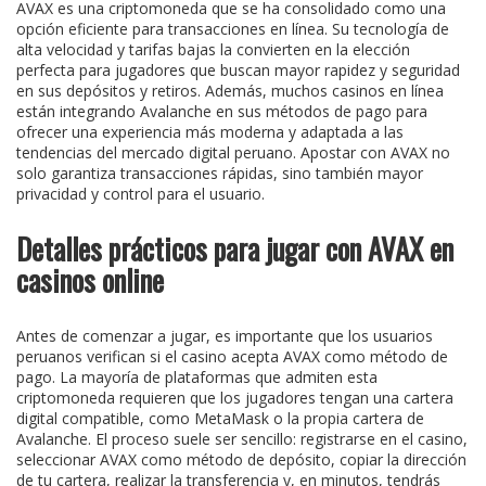
AVAX es una criptomoneda que se ha consolidado como una
opción eficiente para transacciones en línea. Su tecnología de
alta velocidad y tarifas bajas la convierten en la elección
perfecta para jugadores que buscan mayor rapidez y seguridad
en sus depósitos y retiros. Además, muchos casinos en línea
están integrando Avalanche en sus métodos de pago para
ofrecer una experiencia más moderna y adaptada a las
tendencias del mercado digital peruano. Apostar con AVAX no
solo garantiza transacciones rápidas, sino también mayor
privacidad y control para el usuario.
Detalles prácticos para jugar con AVAX en
casinos online
Antes de comenzar a jugar, es importante que los usuarios
peruanos verifican si el casino acepta AVAX como método de
pago. La mayoría de plataformas que admiten esta
criptomoneda requieren que los jugadores tengan una cartera
digital compatible, como MetaMask o la propia cartera de
Avalanche. El proceso suele ser sencillo: registrarse en el casino,
seleccionar AVAX como método de depósito, copiar la dirección
de tu cartera, realizar la transferencia y, en minutos, tendrás