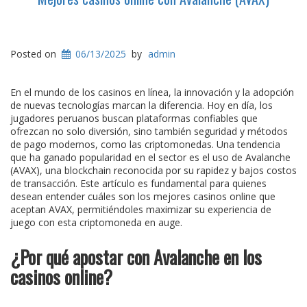
Posted on
06/13/2025
by
admin
En el mundo de los casinos en línea, la innovación y la adopción
de nuevas tecnologías marcan la diferencia. Hoy en día, los
jugadores peruanos buscan plataformas confiables que
ofrezcan no solo diversión, sino también seguridad y métodos
de pago modernos, como las criptomonedas. Una tendencia
que ha ganado popularidad en el sector es el uso de Avalanche
(AVAX), una blockchain reconocida por su rapidez y bajos costos
de transacción. Este artículo es fundamental para quienes
desean entender cuáles son los mejores casinos online que
aceptan AVAX, permitiéndoles maximizar su experiencia de
juego con esta criptomoneda en auge.
¿Por qué apostar con Avalanche en los
casinos online?