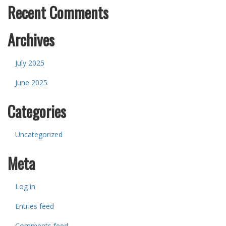
Recent Comments
Archives
July 2025
June 2025
Categories
Uncategorized
Meta
Log in
Entries feed
Comments feed