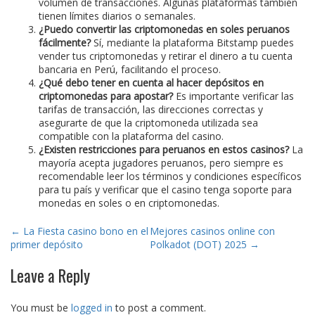
volumen de transacciones. Algunas plataformas también
tienen límites diarios o semanales.
¿Puedo convertir las criptomonedas en soles peruanos
fácilmente?
Sí, mediante la plataforma Bitstamp puedes
vender tus criptomonedas y retirar el dinero a tu cuenta
bancaria en Perú, facilitando el proceso.
¿Qué debo tener en cuenta al hacer depósitos en
criptomonedas para apostar?
Es importante verificar las
tarifas de transacción, las direcciones correctas y
asegurarte de que la criptomoneda utilizada sea
compatible con la plataforma del casino.
¿Existen restricciones para peruanos en estos casinos?
La
mayoría acepta jugadores peruanos, pero siempre es
recomendable leer los términos y condiciones específicos
para tu país y verificar que el casino tenga soporte para
monedas en soles o en criptomonedas.
Post
←
La Fiesta casino bono en el
Mejores casinos online con
primer depósito
Polkadot (DOT) 2025
→
navigation
Leave a Reply
You must be
logged in
to post a comment.