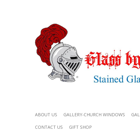
ABOUT US
GALLERY-CHURCH WINDOWS
GAL
CONTACT US
GIFT SHOP