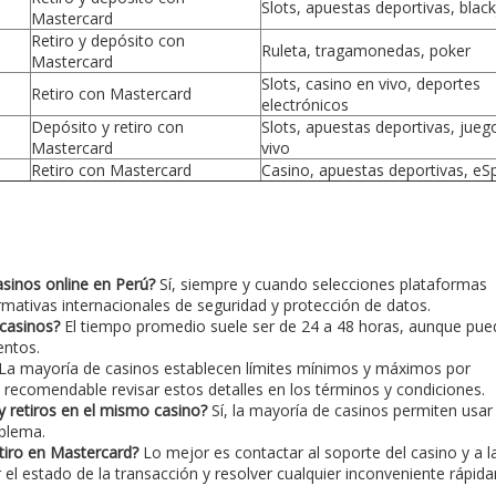
Slots, apuestas deportivas, blac
Mastercard
Retiro y depósito con
Ruleta, tragamonedas, poker
Mastercard
Slots, casino en vivo, deportes
Retiro con Mastercard
electrónicos
Depósito y retiro con
Slots, apuestas deportivas, jueg
Mastercard
vivo
Retiro con Mastercard
Casino, apuestas deportivas, eS
asinos online en Perú?
Sí, siempre y cuando selecciones plataformas
mativas internacionales de seguridad y protección de datos.
 casinos?
El tiempo promedio suele ser de 24 a 48 horas, aunque pued
entos.
La mayoría de casinos establecen límites mínimos y máximos por
s recomendable revisar estos detalles en los términos y condiciones.
 retiros en el mismo casino?
Sí, la mayoría de casinos permiten usar 
blema.
tiro en Mastercard?
Lo mejor es contactar al soporte del casino y a l
ar el estado de la transacción y resolver cualquier inconveniente rápid