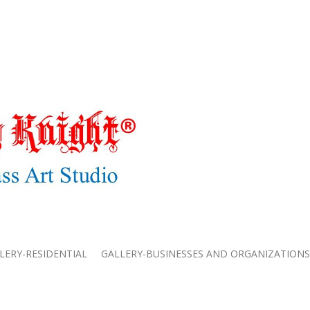
LERY-RESIDENTIAL
GALLERY-BUSINESSES AND ORGANIZATIONS