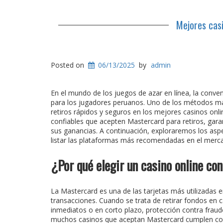
Mejores casi
Posted on
06/13/2025
by
admin
En el mundo de los juegos de azar en línea, la conv
para los jugadores peruanos. Uno de los métodos más
retiros rápidos y seguros en los mejores casinos onli
confiables que acepten Mastercard para retiros, gara
sus ganancias. A continuación, exploraremos los aspe
listar las plataformas más recomendadas en el merc
¿Por qué elegir un casino online co
La Mastercard es una de las tarjetas más utilizadas e
transacciones. Cuando se trata de retirar fondos en 
inmediatos o en corto plazo, protección contra fraude
muchos casinos que aceptan Mastercard cumplen con 