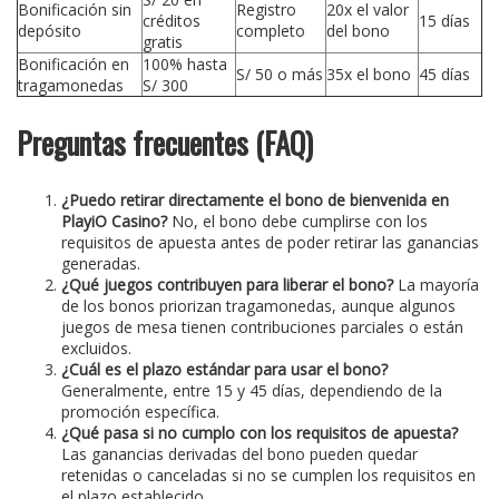
Bonificación sin
Registro
20x el valor
créditos
15 días
depósito
completo
del bono
gratis
Bonificación en
100% hasta
S/ 50 o más
35x el bono
45 días
tragamonedas
S/ 300
Preguntas frecuentes (FAQ)
¿Puedo retirar directamente el bono de bienvenida en
PlayiO Casino?
No, el bono debe cumplirse con los
requisitos de apuesta antes de poder retirar las ganancias
generadas.
¿Qué juegos contribuyen para liberar el bono?
La mayoría
de los bonos priorizan tragamonedas, aunque algunos
juegos de mesa tienen contribuciones parciales o están
excluidos.
¿Cuál es el plazo estándar para usar el bono?
Generalmente, entre 15 y 45 días, dependiendo de la
promoción específica.
¿Qué pasa si no cumplo con los requisitos de apuesta?
Las ganancias derivadas del bono pueden quedar
retenidas o canceladas si no se cumplen los requisitos en
el plazo establecido.