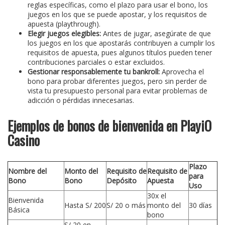
reglas específicas, como el plazo para usar el bono, los
juegos en los que se puede apostar, y los requisitos de
apuesta (playthrough).
Elegir juegos elegibles:
Antes de jugar, asegúrate de que
los juegos en los que apostarás contribuyen a cumplir los
requisitos de apuesta, pues algunos títulos pueden tener
contribuciones parciales o estar excluidos.
Gestionar responsablemente tu bankroll:
Aprovecha el
bono para probar diferentes juegos, pero sin perder de
vista tu presupuesto personal para evitar problemas de
adicción o pérdidas innecesarias.
Ejemplos de bonos de bienvenida en PlayiO
Casino
Plazo
Nombre del
Monto del
Requisito de
Requisito de
para
Bono
Bono
Depósito
Apuesta
Uso
30x el
Bienvenida
Hasta S/ 200
S/ 20 o más
monto del
30 días
Básica
bono
S/ 20 en