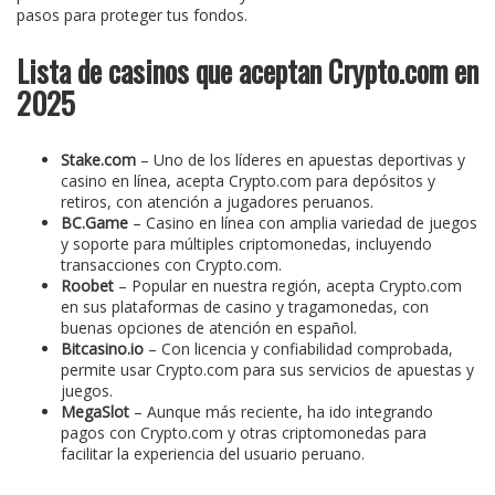
pasos para proteger tus fondos.
Lista de casinos que aceptan Crypto.com en
2025
Stake.com
– Uno de los líderes en apuestas deportivas y
casino en línea, acepta Crypto.com para depósitos y
retiros, con atención a jugadores peruanos.
BC.Game
– Casino en línea con amplia variedad de juegos
y soporte para múltiples criptomonedas, incluyendo
transacciones con Crypto.com.
Roobet
– Popular en nuestra región, acepta Crypto.com
en sus plataformas de casino y tragamonedas, con
buenas opciones de atención en español.
Bitcasino.io
– Con licencia y confiabilidad comprobada,
permite usar Crypto.com para sus servicios de apuestas y
juegos.
MegaSlot
– Aunque más reciente, ha ido integrando
pagos con Crypto.com y otras criptomonedas para
facilitar la experiencia del usuario peruano.