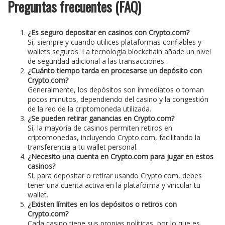
Preguntas frecuentes (FAQ)
¿Es seguro depositar en casinos con Crypto.com?
Sí, siempre y cuando utilices plataformas confiables y
wallets seguros. La tecnología blockchain añade un nivel
de seguridad adicional a las transacciones.
¿Cuánto tiempo tarda en procesarse un depósito con
Crypto.com?
Generalmente, los depósitos son inmediatos o toman
pocos minutos, dependiendo del casino y la congestión
de la red de la criptomoneda utilizada.
¿Se pueden retirar ganancias en Crypto.com?
Sí, la mayoría de casinos permiten retiros en
criptomonedas, incluyendo Crypto.com, facilitando la
transferencia a tu wallet personal.
¿Necesito una cuenta en Crypto.com para jugar en estos
casinos?
Sí, para depositar o retirar usando Crypto.com, debes
tener una cuenta activa en la plataforma y vincular tu
wallet.
¿Existen límites en los depósitos o retiros con
Crypto.com?
Cada casino tiene sus propias políticas, por lo que es