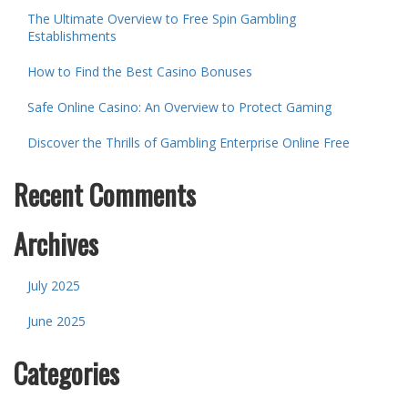
The Ultimate Overview to Free Spin Gambling
Establishments
How to Find the Best Casino Bonuses
Safe Online Casino: An Overview to Protect Gaming
Discover the Thrills of Gambling Enterprise Online Free
Recent Comments
Archives
July 2025
June 2025
Categories