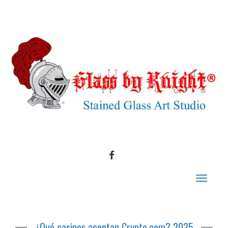
FACEBOOK
Toggle
navigat
¿Qué casinos aceptan Crypto.com? 2025