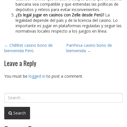
bancaria sea compatible y que entiendas las políticas de
depósitos y retiros para evitar inconvenientes.
¿Es legal jugar en casinos con Zelle desde Perú?
La
legalidad depende del país y de la licencia del casino. Lo
importante es jugar en plataformas reguladas y seguir las
normativas locales respecto a los juegos en línea.
Post
←
ChillBet casino bono de
PariPesa casino bono de
bienvenida Perú
bienvenida
→
navigation
Leave a Reply
You must be
logged in
to post a comment.
Search