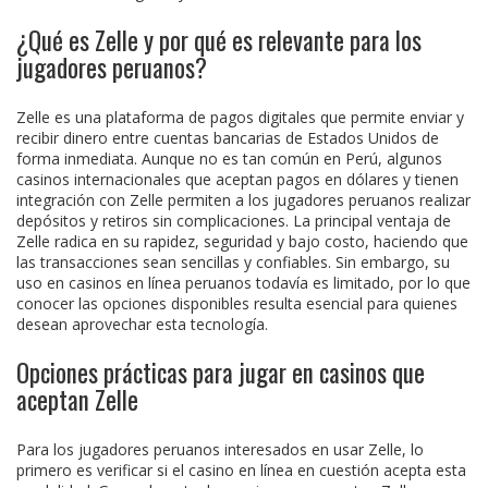
¿Qué es Zelle y por qué es relevante para los
jugadores peruanos?
Zelle es una plataforma de pagos digitales que permite enviar y
recibir dinero entre cuentas bancarias de Estados Unidos de
forma inmediata. Aunque no es tan común en Perú, algunos
casinos internacionales que aceptan pagos en dólares y tienen
integración con Zelle permiten a los jugadores peruanos realizar
depósitos y retiros sin complicaciones. La principal ventaja de
Zelle radica en su rapidez, seguridad y bajo costo, haciendo que
las transacciones sean sencillas y confiables. Sin embargo, su
uso en casinos en línea peruanos todavía es limitado, por lo que
conocer las opciones disponibles resulta esencial para quienes
desean aprovechar esta tecnología.
Opciones prácticas para jugar en casinos que
aceptan Zelle
Para los jugadores peruanos interesados en usar Zelle, lo
primero es verificar si el casino en línea en cuestión acepta esta