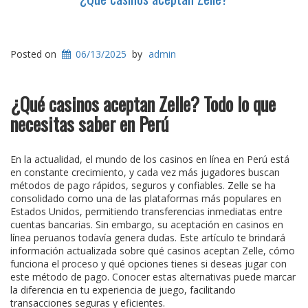
Posted on
06/13/2025
by
admin
¿Qué casinos aceptan Zelle? Todo lo que
necesitas saber en Perú
En la actualidad, el mundo de los casinos en línea en Perú está
en constante crecimiento, y cada vez más jugadores buscan
métodos de pago rápidos, seguros y confiables. Zelle se ha
consolidado como una de las plataformas más populares en
Estados Unidos, permitiendo transferencias inmediatas entre
cuentas bancarias. Sin embargo, su aceptación en casinos en
línea peruanos todavía genera dudas. Este artículo te brindará
información actualizada sobre qué casinos aceptan Zelle, cómo
funciona el proceso y qué opciones tienes si deseas jugar con
este método de pago. Conocer estas alternativas puede marcar
la diferencia en tu experiencia de juego, facilitando
transacciones seguras y eficientes.