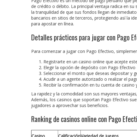
Pago Efectivo es un método de pago peruano que permi
de crédito o débito. La principal ventaja radica en su
la tranquilidad de que sus fondos llegan de inmediat
bancarios en sitios de terceros, protegiendo así la i
para apostar en línea.
Detalles prácticos para jugar con Pago Ef
Para comenzar a jugar con Pago Efectivo, simplemen
Registrarte en un casino online que acepte es
Elegir la opción de depósito con Pago Efectivo 
Seleccionar el monto que deseas depositar y g
Acudir a un agente autorizado o realizar el pag
Recibir la confirmación en tu cuenta de casino
La rapidez y la comodidad son sus mayores ventajas,
Además, los casinos que soportan Pago Efectivo suel
jugadores a aprovechar sus beneficios.
Ranking de casinos online con Pago Efect
Casino
Calificación
Variedad de juegos