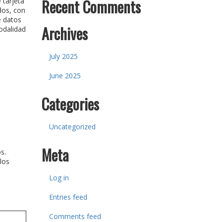
Recent Comments
 tarjeta
ados, con
e datos
Archives
modalidad
July 2025
June 2025
Categories
Uncategorized
Meta
s.
los
Log in
Entries feed
Comments feed