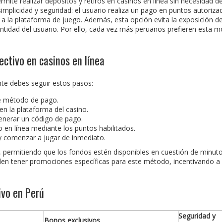
te realizar depósitos y retiros en casinos en línea sin necesidad de
 simplicidad y seguridad: el usuario realiza un pago en puntos autoriz
o a la plataforma de juego. Además, esta opción evita la exposición d
dentidad del usuario. Por ello, cada vez más peruanos prefieren esta 
ectivo en casinos en línea
te debes seguir estos pasos:
te método de pago.
en la plataforma del casino.
enerar un código de pago.
o en línea mediante los puntos habilitados.
 y comenzar a jugar de inmediato.
 permitiendo que los fondos estén disponibles en cuestión de minuto
en tener promociones específicas para este método, incentivando a 
ivo en Perú
Seguridad y
Bonos exclusivos