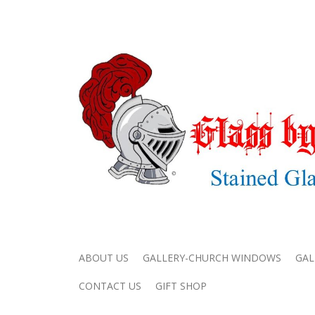
ABOUT US
GALLERY-CHURCH WINDOWS
GAL
CONTACT US
GIFT SHOP