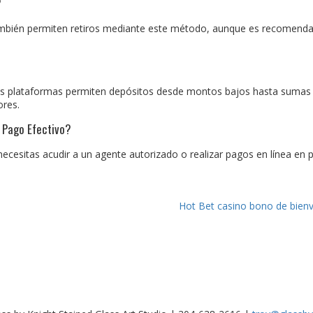
?
ambién permiten retiros mediante este método, aunque es recomenda
, las plataformas permiten depósitos desde montos bajos hasta sumas
ores.
r Pago Efectivo?
necesitas acudir a un agente autorizado o realizar pagos en línea en 
Hot Bet casino bono de bien