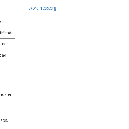
WordPress.org
e
tificada
busta
idad
rios en
asos.