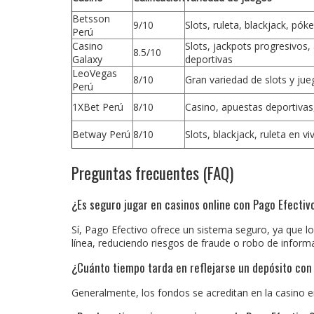
Betsson
9/10
Slots, ruleta, blackjack, póke
Perú
Casino
Slots, jackpots progresivos,
8.5/10
Galaxy
deportivas
LeoVegas
8/10
Gran variedad de slots y jue
Perú
1XBet Perú
8/10
Casino, apuestas deportivas
Betway Perú
8/10
Slots, blackjack, ruleta en vi
Preguntas frecuentes (FAQ)
¿Es seguro jugar en casinos online con Pago Efectiv
Sí, Pago Efectivo ofrece un sistema seguro, ya que l
línea, reduciendo riesgos de fraude o robo de inform
¿Cuánto tiempo tarda en reflejarse un depósito con
Generalmente, los fondos se acreditan en la casino e