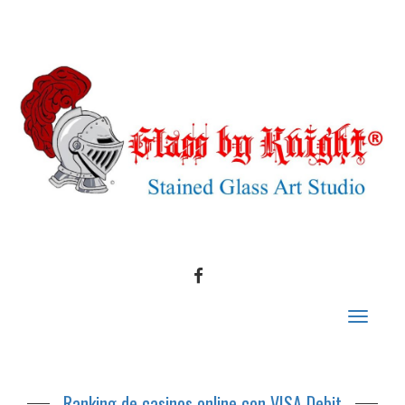
FACEBOOK
Toggle
navigat
Ranking de casinos online con VISA Debit