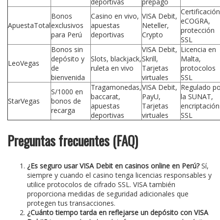
deportivas
prepago
Certificación
Bonos
Casino en vivo,
VISA Debit,
eCOGRA,
ApuestaTotal
exclusivos
apuestas
Neteller,
protección
para Perú
deportivas
Crypto
SSL
Bonos sin
VISA Debit,
Licencia en
depósito y
Slots, blackjack,
Skrill,
Malta,
LeoVegas
de
ruleta en vivo
Tarjetas
protocolos
bienvenida
virtuales
SSL
Tragamonedas,
VISA Debit,
Regulado po
S/1000 en
baccarat,
PayU,
la SUNAT,
StarVegas
bonos de
apuestas
Tarjetas
encriptación
recarga
deportivas
virtuales
SSL
Preguntas frecuentes (FAQ)
¿Es seguro usar VISA Debit en casinos online en Perú?
Sí,
siempre y cuando el casino tenga licencias responsables y
utilice protocolos de cifrado SSL. VISA también
proporciona medidas de seguridad adicionales que
protegen tus transacciones.
¿Cuánto tiempo tarda en reflejarse un depósito con VISA