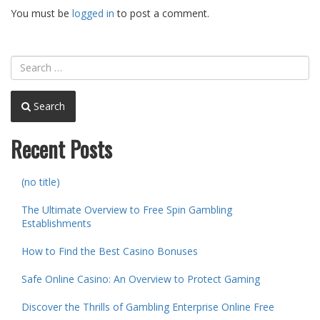
You must be
logged in
to post a comment.
Search
Recent Posts
(no title)
The Ultimate Overview to Free Spin Gambling
Establishments
How to Find the Best Casino Bonuses
Safe Online Casino: An Overview to Protect Gaming
Discover the Thrills of Gambling Enterprise Online Free