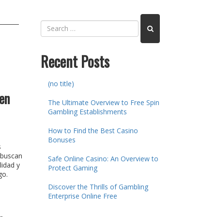
Recent Posts
(no title)
 en
The Ultimate Overview to Free Spin
Gambling Establishments
How to Find the Best Casino
Bonuses
s
s buscan
Safe Online Casino: An Overview to
lidad y
Protect Gaming
go.
Discover the Thrills of Gambling
Enterprise Online Free