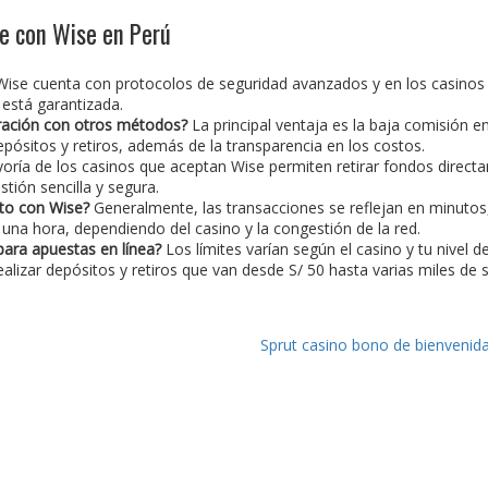
ne con Wise en Perú
Wise cuenta con protocolos de seguridad avanzados y en los casinos
 está garantizada.
ración con otros métodos?
La principal ventaja es la baja comisión e
epósitos y retiros, además de la transparencia en los costos.
ría de los casinos que aceptan Wise permiten retirar fondos direct
stión sencilla y segura.
ito con Wise?
Generalmente, las transacciones se reflejan en minutos
una hora, dependiendo del casino y la congestión de la red.
para apuestas en línea?
Los límites varían según el casino y tu nivel d
ealizar depósitos y retiros que van desde S/ 50 hasta varias miles de s
Sprut casino bono de bienvenid