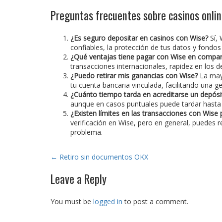
Preguntas frecuentes sobre casinos onli
¿Es seguro depositar en casinos con Wise?
Sí, 
confiables, la protección de tus datos y fondos
¿Qué ventajas tiene pagar con Wise en compa
transacciones internacionales, rapidez en los d
¿Puedo retirar mis ganancias con Wise?
La mayo
tu cuenta bancaria vinculada, facilitando una ge
¿Cuánto tiempo tarda en acreditarse un depós
aunque en casos puntuales puede tardar hasta 
¿Existen límites en las transacciones con Wise 
verificación en Wise, pero en general, puedes r
problema.
Post
←
Retiro sin documentos OKX
navigation
Leave a Reply
You must be
logged in
to post a comment.