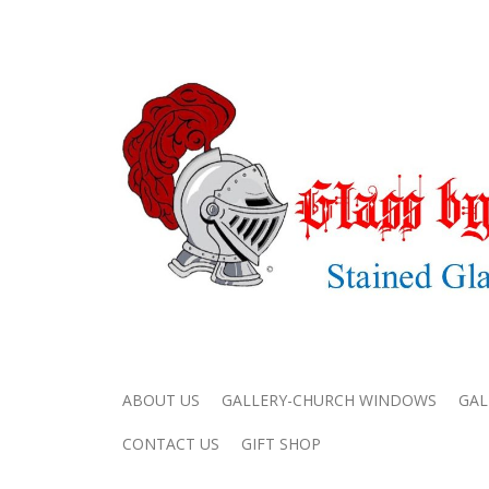
ABOUT US
GALLERY-CHURCH WINDOWS
GAL
CONTACT US
GIFT SHOP