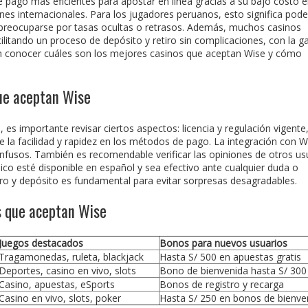
pago más eficientes para apostar en línea gracias a su bajo costo 
nes internacionales. Para los jugadores peruanos, esto significa pode
preocuparse por tasas ocultas o retrasos. Además, muchos casinos
litando un proceso de depósito y retiro sin complicaciones, con la ga
 en conocer cuáles son los mejores casinos que aceptan Wise y cómo
que aceptan Wise
 es importante revisar ciertos aspectos: licencia y regulación vigente
la facilidad y rapidez en los métodos de pago. La integración con W
confusos. También es recomendable verificar las opiniones de otros us
nico esté disponible en español y sea efectivo ante cualquier duda o
iro y depósito es fundamental para evitar sorpresas desagradables.
s que aceptan Wise
Juegos destacados
Bonos para nuevos usuarios
Tragamonedas, ruleta, blackjack
Hasta S/ 500 en apuestas gratis
Deportes, casino en vivo, slots
Bono de bienvenida hasta S/ 300
Casino, apuestas, eSports
Bonos de registro y recarga
Casino en vivo, slots, poker
Hasta S/ 250 en bonos de bienve