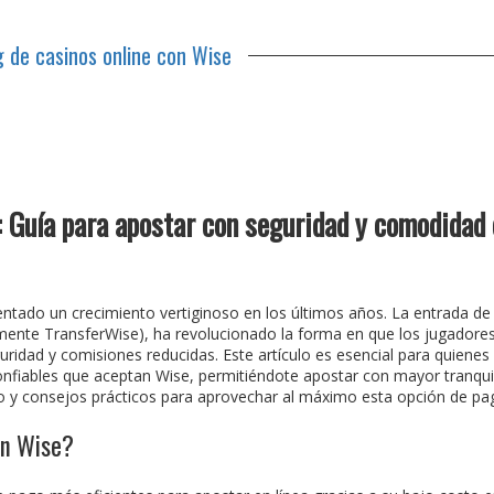
 de casinos online con Wise
: Guía para apostar con seguridad y comodidad
ntado un crecimiento vertiginoso en los últimos años. La entrada de
ente TransferWise), ha revolucionado la forma en que los jugadore
uridad y comisiones reducidas. Este artículo es esencial para quiene
onfiables que aceptan Wise, permitiéndote apostar con mayor tranqui
do y consejos prácticos para aprovechar al máximo esta opción de pa
an Wise?