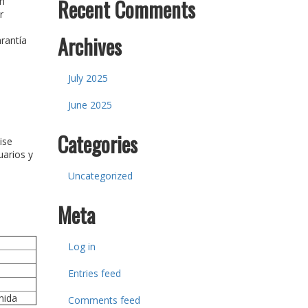
Recent Comments
en
r
Archives
rantía
July 2025
June 2025
,
Categories
ise
uarios y
Uncategorized
Meta
Log in
Entries feed
nida
Comments feed