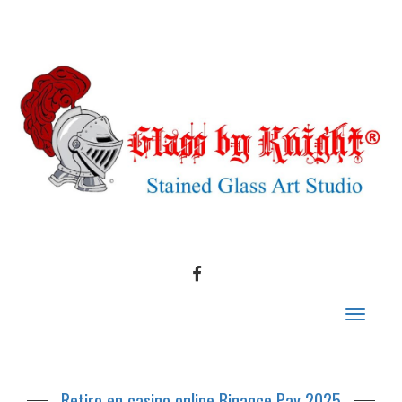
FACEBOOK
Toggle
navigat
Retiro en casino online Binance Pay 2025