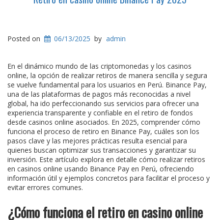
Posted on
06/13/2025
by
admin
En el dinámico mundo de las criptomonedas y los casinos
online, la opción de realizar retiros de manera sencilla y segura
se vuelve fundamental para los usuarios en Perú. Binance Pay,
una de las plataformas de pagos más reconocidas a nivel
global, ha ido perfeccionando sus servicios para ofrecer una
experiencia transparente y confiable en el retiro de fondos
desde casinos online asociados. En 2025, comprender cómo
funciona el proceso de retiro en Binance Pay, cuáles son los
pasos clave y las mejores prácticas resulta esencial para
quienes buscan optimizar sus transacciones y garantizar su
inversión. Este artículo explora en detalle cómo realizar retiros
en casinos online usando Binance Pay en Perú, ofreciendo
información útil y ejemplos concretos para facilitar el proceso y
evitar errores comunes.
¿Cómo funciona el retiro en casino online