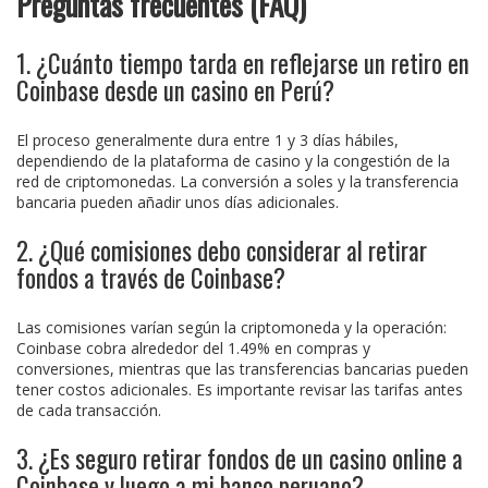
Preguntas frecuentes (FAQ)
1. ¿Cuánto tiempo tarda en reflejarse un retiro en
Coinbase desde un casino en Perú?
El proceso generalmente dura entre 1 y 3 días hábiles,
dependiendo de la plataforma de casino y la congestión de la
red de criptomonedas. La conversión a soles y la transferencia
bancaria pueden añadir unos días adicionales.
2. ¿Qué comisiones debo considerar al retirar
fondos a través de Coinbase?
Las comisiones varían según la criptomoneda y la operación:
Coinbase cobra alrededor del 1.49% en compras y
conversiones, mientras que las transferencias bancarias pueden
tener costos adicionales. Es importante revisar las tarifas antes
de cada transacción.
3. ¿Es seguro retirar fondos de un casino online a
Coinbase y luego a mi banco peruano?