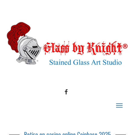
FACEBOOK
Toggle
navigat
Retiro en casino online Coinbase 2025