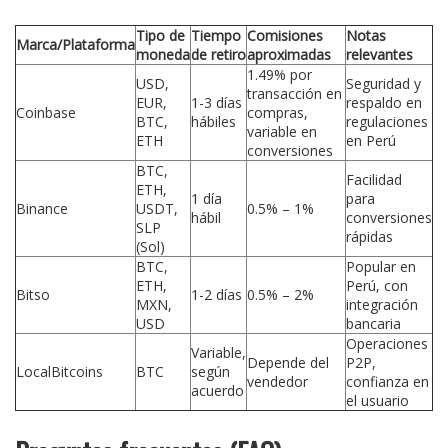
Tipo de
Tiempo
Comisiones
Notas
Marca/Plataforma
moneda
de retiro
aproximadas
relevantes
1.49% por
USD,
Seguridad y
transacción en
EUR,
1-3 días
respaldo en
Coinbase
compras,
BTC,
hábiles
regulaciones
variable en
ETH
en Perú
conversiones
BTC,
Facilidad
ETH,
1 día
para
Binance
USDT,
0.5% – 1%
hábil
conversiones
SLP
rápidas
(Sol)
BTC,
Popular en
ETH,
Perú, con
Bitso
1-2 días
0.5% – 2%
MXN,
integración
USD
bancaria
Operaciones
Variable,
Depende del
P2P,
LocalBitcoins
BTC
según
vendedor
confianza en
acuerdo
el usuario