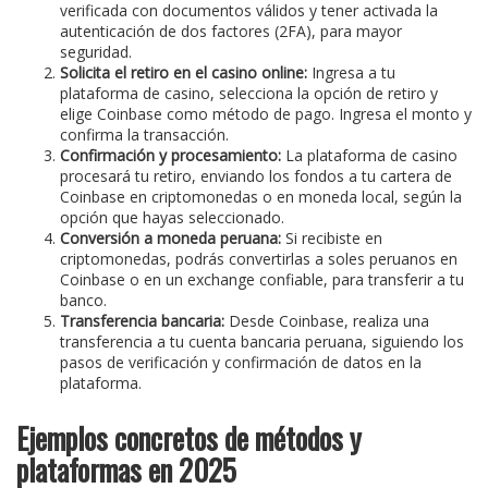
verificada con documentos válidos y tener activada la
autenticación de dos factores (2FA), para mayor
seguridad.
Solicita el retiro en el casino online:
Ingresa a tu
plataforma de casino, selecciona la opción de retiro y
elige Coinbase como método de pago. Ingresa el monto y
confirma la transacción.
Confirmación y procesamiento:
La plataforma de casino
procesará tu retiro, enviando los fondos a tu cartera de
Coinbase en criptomonedas o en moneda local, según la
opción que hayas seleccionado.
Conversión a moneda peruana:
Si recibiste en
criptomonedas, podrás convertirlas a soles peruanos en
Coinbase o en un exchange confiable, para transferir a tu
banco.
Transferencia bancaria:
Desde Coinbase, realiza una
transferencia a tu cuenta bancaria peruana, siguiendo los
pasos de verificación y confirmación de datos en la
plataforma.
Ejemplos concretos de métodos y
plataformas en 2025