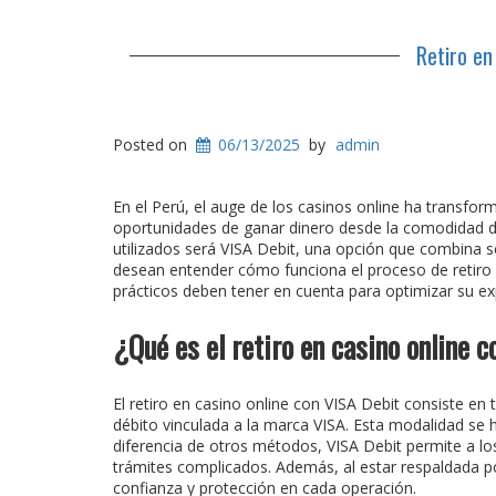
Retiro en
Posted on
06/13/2025
by
admin
En el Perú, el auge de los casinos online ha transfo
oportunidades de ganar dinero desde la comodidad de
utilizados será VISA Debit, una opción que combina s
desean entender cómo funciona el proceso de retiro 
prácticos deben tener en cuenta para optimizar su exp
¿Qué es el retiro en casino online 
El retiro en casino online con VISA Debit consiste en
débito vinculada a la marca VISA. Esta modalidad se h
diferencia de otros métodos, VISA Debit permite a lo
trámites complicados. Además, al estar respaldada p
confianza y protección en cada operación.