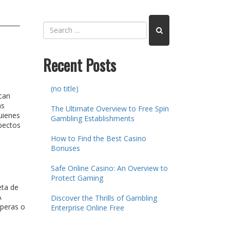
Recent Posts
(no title)
scan
ás
The Ultimate Overview to Free Spin
uienes
Gambling Establishments
pectos
How to Find the Best Casino
Bonuses
Safe Online Casino: An Overview to
Protect Gaming
eta de
A
Discover the Thrills of Gambling
speras o
Enterprise Online Free