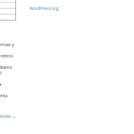
WordPress.org
encias y
retiros
diarios
l
a
enta
 Huobi
→