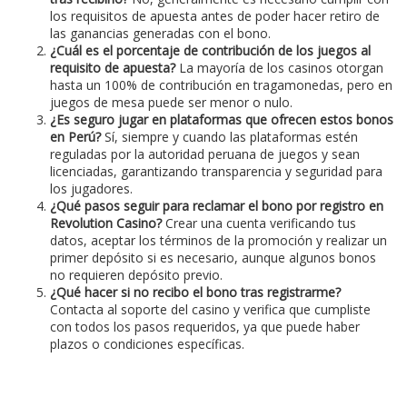
los requisitos de apuesta antes de poder hacer retiro de
las ganancias generadas con el bono.
¿Cuál es el porcentaje de contribución de los juegos al
requisito de apuesta?
La mayoría de los casinos otorgan
hasta un 100% de contribución en tragamonedas, pero en
juegos de mesa puede ser menor o nulo.
¿Es seguro jugar en plataformas que ofrecen estos bonos
en Perú?
Sí, siempre y cuando las plataformas estén
reguladas por la autoridad peruana de juegos y sean
licenciadas, garantizando transparencia y seguridad para
los jugadores.
¿Qué pasos seguir para reclamar el bono por registro en
Revolution Casino?
Crear una cuenta verificando tus
datos, aceptar los términos de la promoción y realizar un
primer depósito si es necesario, aunque algunos bonos
no requieren depósito previo.
¿Qué hacer si no recibo el bono tras registrarme?
Contacta al soporte del casino y verifica que cumpliste
con todos los pasos requeridos, ya que puede haber
plazos o condiciones específicas.