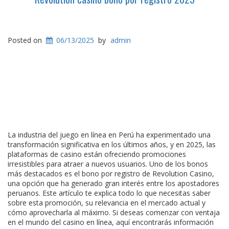
Posted on
06/13/2025
by
admin
La industria del juego en línea en Perú ha experimentado una
transformación significativa en los últimos años, y en 2025, las
plataformas de casino están ofreciendo promociones
irresistibles para atraer a nuevos usuarios. Uno de los bonos
más destacados es el bono por registro de Revolution Casino,
una opción que ha generado gran interés entre los apostadores
peruanos. Este artículo te explica todo lo que necesitas saber
sobre esta promoción, su relevancia en el mercado actual y
cómo aprovecharla al máximo. Si deseas comenzar con ventaja
en el mundo del casino en línea, aquí encontrarás información