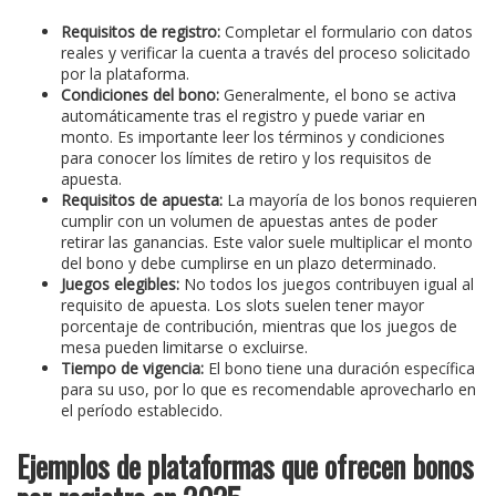
Requisitos de registro:
Completar el formulario con datos
reales y verificar la cuenta a través del proceso solicitado
por la plataforma.
Condiciones del bono:
Generalmente, el bono se activa
automáticamente tras el registro y puede variar en
monto. Es importante leer los términos y condiciones
para conocer los límites de retiro y los requisitos de
apuesta.
Requisitos de apuesta:
La mayoría de los bonos requieren
cumplir con un volumen de apuestas antes de poder
retirar las ganancias. Este valor suele multiplicar el monto
del bono y debe cumplirse en un plazo determinado.
Juegos elegibles:
No todos los juegos contribuyen igual al
requisito de apuesta. Los slots suelen tener mayor
porcentaje de contribución, mientras que los juegos de
mesa pueden limitarse o excluirse.
Tiempo de vigencia:
El bono tiene una duración específica
para su uso, por lo que es recomendable aprovecharlo en
el período establecido.
Ejemplos de plataformas que ofrecen bonos