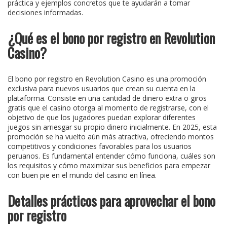
práctica y ejemplos concretos que te ayudarán a tomar
decisiones informadas.
¿Qué es el bono por registro en Revolution
Casino?
El bono por registro en Revolution Casino es una promoción
exclusiva para nuevos usuarios que crean su cuenta en la
plataforma. Consiste en una cantidad de dinero extra o giros
gratis que el casino otorga al momento de registrarse, con el
objetivo de que los jugadores puedan explorar diferentes
juegos sin arriesgar su propio dinero inicialmente. En 2025, esta
promoción se ha vuelto aún más atractiva, ofreciendo montos
competitivos y condiciones favorables para los usuarios
peruanos. Es fundamental entender cómo funciona, cuáles son
los requisitos y cómo maximizar sus beneficios para empezar
con buen pie en el mundo del casino en línea.
Detalles prácticos para aprovechar el bono
por registro