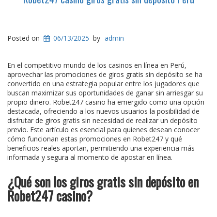
Posted on
06/13/2025
by
admin
En el competitivo mundo de los casinos en línea en Perú,
aprovechar las promociones de giros gratis sin depósito se ha
convertido en una estrategia popular entre los jugadores que
buscan maximizar sus oportunidades de ganar sin arriesgar su
propio dinero. Robet247 casino ha emergido como una opción
destacada, ofreciendo a los nuevos usuarios la posibilidad de
disfrutar de giros gratis sin necesidad de realizar un depósito
previo. Este artículo es esencial para quienes desean conocer
cómo funcionan estas promociones en Robet247 y qué
beneficios reales aportan, permitiendo una experiencia más
informada y segura al momento de apostar en línea.
¿Qué son los giros gratis sin depósito en
Robet247 casino?