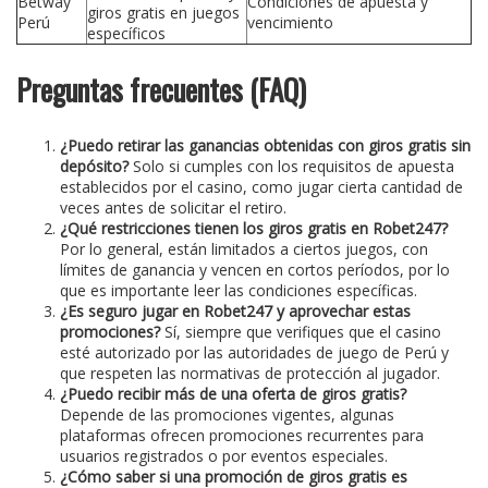
Betway
Condiciones de apuesta y
giros gratis en juegos
Perú
vencimiento
específicos
Preguntas frecuentes (FAQ)
¿Puedo retirar las ganancias obtenidas con giros gratis sin
depósito?
Solo si cumples con los requisitos de apuesta
establecidos por el casino, como jugar cierta cantidad de
veces antes de solicitar el retiro.
¿Qué restricciones tienen los giros gratis en Robet247?
Por lo general, están limitados a ciertos juegos, con
límites de ganancia y vencen en cortos períodos, por lo
que es importante leer las condiciones específicas.
¿Es seguro jugar en Robet247 y aprovechar estas
promociones?
Sí, siempre que verifiques que el casino
esté autorizado por las autoridades de juego de Perú y
que respeten las normativas de protección al jugador.
¿Puedo recibir más de una oferta de giros gratis?
Depende de las promociones vigentes, algunas
plataformas ofrecen promociones recurrentes para
usuarios registrados o por eventos especiales.
¿Cómo saber si una promoción de giros gratis es