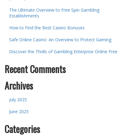
The Ultimate Overview to Free Spin Gambling
Establishments
How to Find the Best Casino Bonuses
Safe Online Casino: An Overview to Protect Gaming
Discover the Thrills of Gambling Enterprise Online Free
Recent Comments
Archives
July 2025
June 2025
Categories