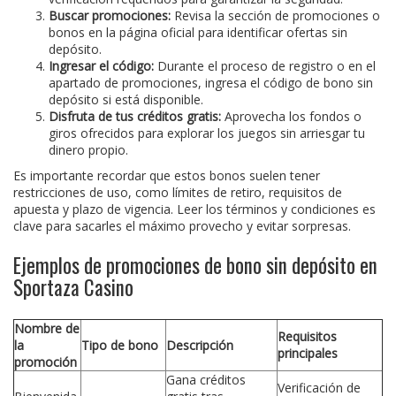
Buscar promociones:
Revisa la sección de promociones o
bonos en la página oficial para identificar ofertas sin
depósito.
Ingresar el código:
Durante el proceso de registro o en el
apartado de promociones, ingresa el código de bono sin
depósito si está disponible.
Disfruta de tus créditos gratis:
Aprovecha los fondos o
giros ofrecidos para explorar los juegos sin arriesgar tu
dinero propio.
Es importante recordar que estos bonos suelen tener
restricciones de uso, como límites de retiro, requisitos de
apuesta y plazo de vigencia. Leer los términos y condiciones es
clave para sacarles el máximo provecho y evitar sorpresas.
Ejemplos de promociones de bono sin depósito en
Sportaza Casino
Nombre de
Requisitos
la
Tipo de bono
Descripción
principales
promoción
Gana créditos
Verificación de