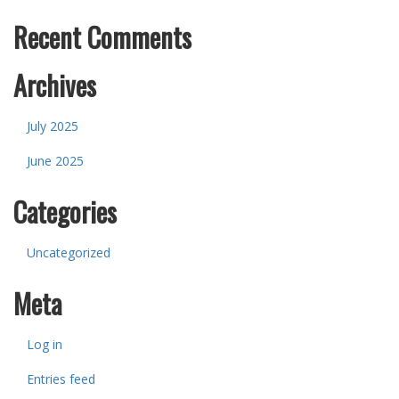
Recent Comments
Archives
July 2025
June 2025
Categories
Uncategorized
Meta
Log in
Entries feed