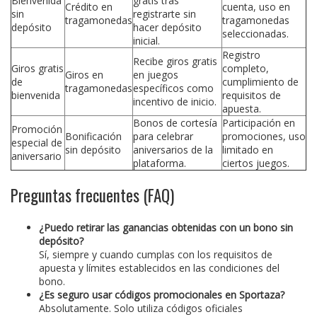
Bienvenida
gratis tras
Crédito en
cuenta, uso en
sin
registrarte sin
tragamonedas
tragamonedas
depósito
hacer depósito
seleccionadas.
inicial.
Registro
Recibe giros gratis
Giros gratis
completo,
Giros en
en juegos
de
cumplimiento de
tragamonedas
específicos como
bienvenida
requisitos de
incentivo de inicio.
apuesta.
Bonos de cortesía
Participación en
Promoción
Bonificación
para celebrar
promociones, uso
especial de
sin depósito
aniversarios de la
limitado en
aniversario
plataforma.
ciertos juegos.
Preguntas frecuentes (FAQ)
¿Puedo retirar las ganancias obtenidas con un bono sin
depósito?
Sí, siempre y cuando cumplas con los requisitos de
apuesta y límites establecidos en las condiciones del
bono.
¿Es seguro usar códigos promocionales en Sportaza?
Absolutamente. Solo utiliza códigos oficiales