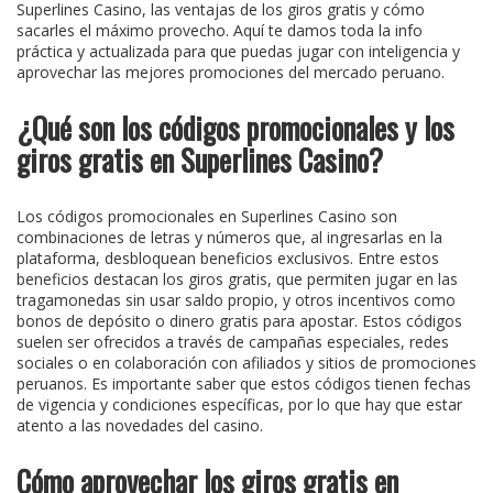
Superlines Casino, las ventajas de los giros gratis y cómo
sacarles el máximo provecho. Aquí te damos toda la info
práctica y actualizada para que puedas jugar con inteligencia y
aprovechar las mejores promociones del mercado peruano.
¿Qué son los códigos promocionales y los
giros gratis en Superlines Casino?
Los códigos promocionales en Superlines Casino son
combinaciones de letras y números que, al ingresarlas en la
plataforma, desbloquean beneficios exclusivos. Entre estos
beneficios destacan los giros gratis, que permiten jugar en las
tragamonedas sin usar saldo propio, y otros incentivos como
bonos de depósito o dinero gratis para apostar. Estos códigos
suelen ser ofrecidos a través de campañas especiales, redes
sociales o en colaboración con afiliados y sitios de promociones
peruanos. Es importante saber que estos códigos tienen fechas
de vigencia y condiciones específicas, por lo que hay que estar
atento a las novedades del casino.
Cómo aprovechar los giros gratis en