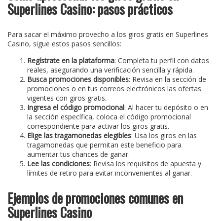
Superlines Casino: pasos prácticos
Para sacar el máximo provecho a los giros gratis en Superlines
Casino, sigue estos pasos sencillos:
Regístrate en la plataforma
: Completa tu perfil con datos
reales, asegurando una verificación sencilla y rápida.
Busca promociones disponibles
: Revisa en la sección de
promociones o en tus correos electrónicos las ofertas
vigentes con giros gratis.
Ingresa el código promocional
: Al hacer tu depósito o en
la sección específica, coloca el código promocional
correspondiente para activar los giros gratis.
Elige las tragamonedas elegibles
: Usa los giros en las
tragamonedas que permitan este beneficio para
aumentar tus chances de ganar.
Lee las condiciones
: Revisa los requisitos de apuesta y
límites de retiro para evitar inconvenientes al ganar.
Ejemplos de promociones comunes en
Superlines Casino