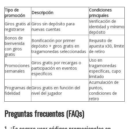
Tipo de
Condiciones
Descripción
promoción
principales
Verificación de
Giros gratis al
Giros sin depósito para
identidad y mínimo
registrarse
nuevas cuentas
depósito
Bonos de
Bonificación por primer
Requisito de
bienvenida
depósito + giros gratis en
apuesta x30, límite
con giros
tragamonedas seleccionadas
de retiro
gratis
Uso en
Giros gratis por recargas o
Promociones
tragamonedas
participación en eventos
semanales
específicas, cupo
específicos
limitado
Acumulación de
Programas de
Giros gratis en función del
puntos,
fidelidad
nivel del jugador
condiciones de
retiro
Preguntas frecuentes (FAQs)
1. ¿Es seguro usar códigos promocionales en