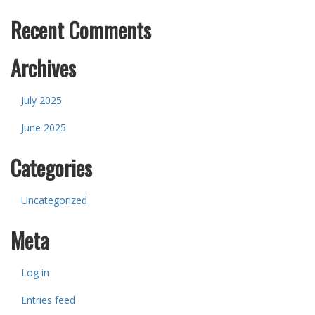
Recent Comments
Archives
July 2025
June 2025
Categories
Uncategorized
Meta
Log in
Entries feed