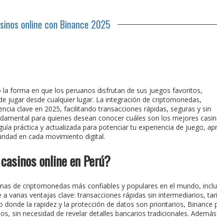
sinos online con Binance 2025
o la forma en que los peruanos disfrutan de sus juegos favoritos,
 jugar desde cualquier lugar. La integración de criptomonedas,
ia clave en 2025, facilitando transacciones rápidas, seguras y sin
fundamental para quienes desean conocer cuáles son los mejores casi
uía práctica y actualizada para potenciar tu experiencia de juego, a
uridad en cada movimiento digital.
 casinos online en Perú?
mas de criptomonedas más confiables y populares en el mundo, incl
a varias ventajas clave: transacciones rápidas sin intermediarios, tar
o donde la rapidez y la protección de datos son prioritarios, Binance 
os, sin necesidad de revelar detalles bancarios tradicionales. Además,