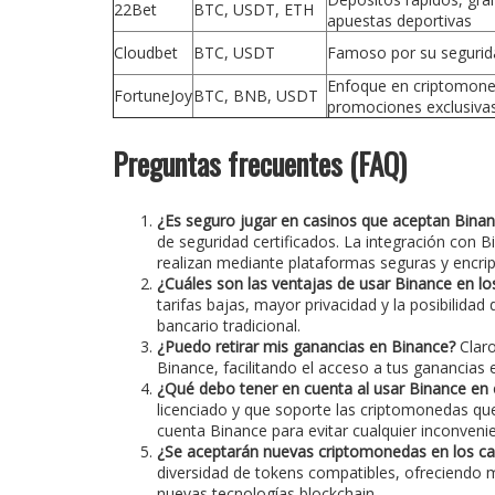
22Bet
BTC, USDT, ETH
apuestas deportivas
Cloudbet
BTC, USDT
Famoso por su segurida
Enfoque en criptomoned
FortuneJoy
BTC, BNB, USDT
promociones exclusiva
Preguntas frecuentes (FAQ)
¿Es seguro jugar en casinos que aceptan Bina
de seguridad certificados. La integración con 
realizan mediante plataformas seguras y encri
¿Cuáles son las ventajas de usar Binance en lo
tarifas bajas, mayor privacidad y la posibilid
bancario tradicional.
¿Puedo retirar mis ganancias en Binance?
Claro
Binance, facilitando el acceso a tus ganancias
¿Qué debo tener en cuenta al usar Binance en 
licenciado y que soporte las criptomonedas qu
cuenta Binance para evitar cualquier inconvenie
¿Se aceptarán nuevas criptomonedas en los ca
diversidad de tokens compatibles, ofreciendo 
nuevas tecnologías blockchain.