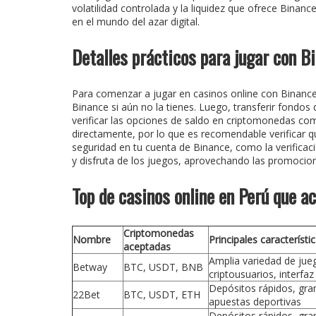
volatilidad controlada y la liquidez que ofrece Binan
en el mundo del azar digital.
Detalles prácticos para jugar con 
Para comenzar a jugar en casinos online con Binance
Binance si aún no la tienes. Luego, transferir fondos
verificar las opciones de saldo en criptomonedas 
directamente, por lo que es recomendable verificar q
seguridad en tu cuenta de Binance, como la verificac
y disfruta de los juegos, aprovechando las promocio
Top de casinos online en Perú que 
Criptomonedas
Nombre
Principales característi
aceptadas
Amplia variedad de jue
Betway
BTC, USDT, BNB
criptousuarios, interf
Depósitos rápidos, gra
22Bet
BTC, USDT, ETH
apuestas deportivas
Depósitos rápidos, gra