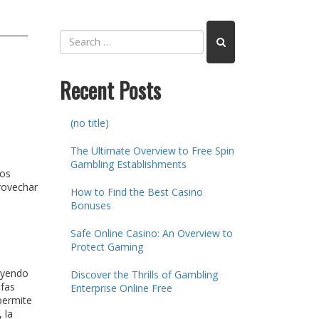
Recent Posts
(no title)
The Ultimate Overview to Free Spin
Gambling Establishments
nos
provechar
How to Find the Best Casino
Bonuses
Safe Online Casino: An Overview to
Protect Gaming
uyendo
Discover the Thrills of Gambling
ifas
Enterprise Online Free
permite
 la