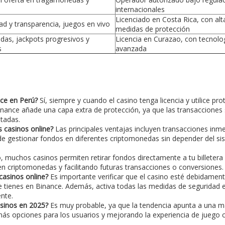
internacionales
Licenciado en Costa Rica, con alt
d y transparencia, juegos en vivo
medidas de protección
as, jackpots progresivos y
Licencia en Curazao, con tecnolo
s
avanzada
nce en Perú?
Sí, siempre y cuando el casino tenga licencia y utilice pr
Binance añade una capa extra de protección, ya que las transacciones
ptadas.
s casinos online?
Las principales ventajas incluyen transacciones inme
ad de gestionar fondos en diferentes criptomonedas sin depender del s
, muchos casinos permiten retirar fondos directamente a tu billetera
 en criptomonedas y facilitando futuras transacciones o conversiones.
casinos online?
Es importante verificar que el casino esté debidamen
e tienes en Binance. Además, activa todas las medidas de seguridad 
nte.
sinos en 2025?
Es muy probable, ya que la tendencia apunta a una 
más opciones para los usuarios y mejorando la experiencia de juego 