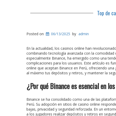
Top de ca
Posted on
06/13/2025
by
admin
En la actualidad, los casinos online han revolucionad
combinando tecnología avanzada con la comodidad de
especialmente Binance, ha emergido como una tendenc
complicaciones para los usuarios. Este artículo es 
online que aceptan Binance en Perú, ofreciendo una g
al máximo tus depósitos y retiros, y mantener la seg
¿Por qué Binance es esencial en los
Binance se ha consolidado como una de las platafor
Perú. Su adopción en sitios de casino online responde 
bajas, privacidad y seguridad reforzada. En un entorn
a los jugadores realizar depósitos y retiros en segund