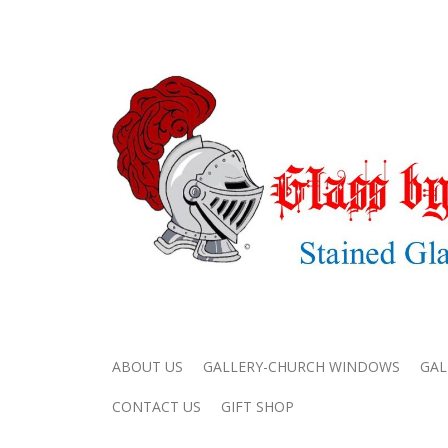
ABOUT US
GALLERY-CHURCH WINDOWS
GAL
CONTACT US
GIFT SHOP